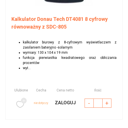
Kalkulator Donau Tech DT4081 8 cyfrowy
równoważny z SDC-805
kalkulator biurowy z 8-cyfrowym wyświetlaczem z
zasilaniem bateryjno -solarnym
wymiary: 130 x 104 x 19 mm
funkcja pierwiastka kwadratowego oraz obliczania
procentów
wył...
Ulubione
Cecha
Cena netto
Ilość
-
+
ZALOGUJ
nie dotyczy