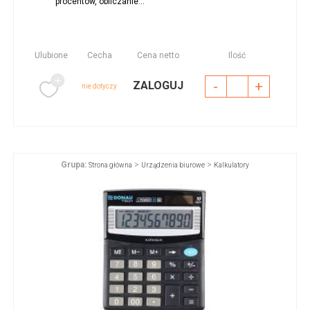
procentów, obliczanie...
Ulubione
Cecha
Cena netto
Ilość
-
+
ZALOGUJ
nie dotyczy
Grupa:
>
>
Strona główna
Urządzenia biurowe
Kalkulatory