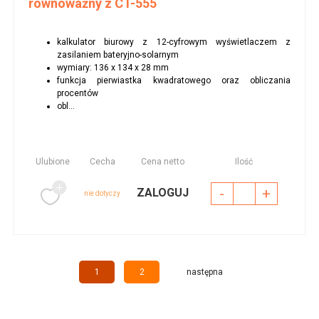
równoważny z CT-555
kalkulator biurowy z 12-cyfrowym wyświetlaczem z
zasilaniem bateryjno-solarnym
wymiary: 136 x 134 x 28 mm
funkcja pierwiastka kwadratowego oraz obliczania
procentów
obl...
Ulubione
Cecha
Cena netto
Ilość
-
+
ZALOGUJ
nie dotyczy
1
2
następna