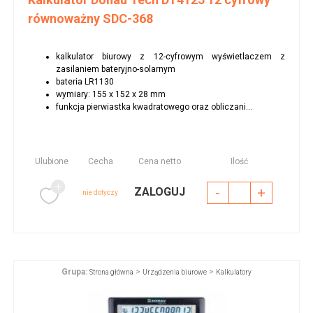
równoważny SDC-368
kalkulator biurowy z 12-cyfrowym wyświetlaczem z
zasilaniem bateryjno-solarnym
bateria LR1130
wymiary: 155 x 152 x 28 mm
funkcja pierwiastka kwadratowego oraz obliczani...
Ulubione
Cecha
Cena netto
Ilość
-
+
ZALOGUJ
nie dotyczy
Grupa:
>
>
Strona główna
Urządzenia biurowe
Kalkulatory