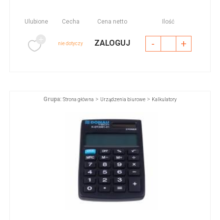
Ulubione
Cecha
Cena netto
Ilość
-
+
ZALOGUJ
nie dotyczy
Grupa:
>
>
Strona główna
Urządzenia biurowe
Kalkulatory