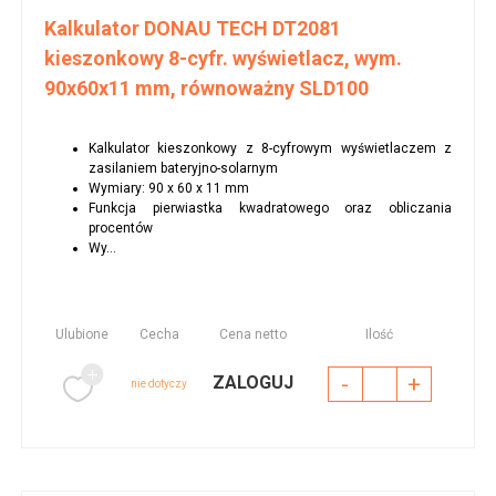
Kalkulator DONAU TECH DT2081
kieszonkowy 8-cyfr. wyświetlacz, wym.
90x60x11 mm, równoważny SLD100
Kalkulator kieszonkowy z 8-cyfrowym wyświetlaczem z
zasilaniem bateryjno-solarnym
Wymiary: 90 x 60 x 11 mm
Funkcja pierwiastka kwadratowego oraz obliczania
procentów
Wy...
Ulubione
Cecha
Cena netto
Ilość
-
+
ZALOGUJ
nie dotyczy