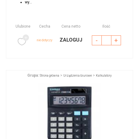
wy...
Ulubione
Cecha
Cena netto
Ilość
-
+
ZALOGUJ
nie dotyczy
Grupa:
>
>
Strona główna
Urządzenia biurowe
Kalkulatory