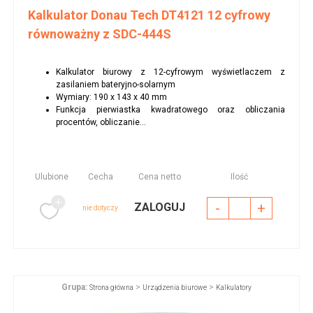
Kalkulator Donau Tech DT4121 12 cyfrowy
równoważny z SDC-444S
Kalkulator biurowy z 12-cyfrowym wyświetlaczem z
zasilaniem bateryjno-solarnym
Wymiary: 190 x 143 x 40 mm
Funkcja pierwiastka kwadratowego oraz obliczania
procentów, obliczanie...
Ulubione
Cecha
Cena netto
Ilość
-
+
ZALOGUJ
nie dotyczy
Grupa:
>
>
Strona główna
Urządzenia biurowe
Kalkulatory