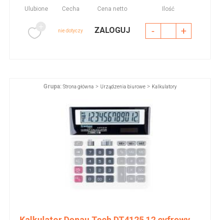
Ulubione
Cecha
Cena netto
Ilość
-
+
ZALOGUJ
nie dotyczy
Grupa:
>
>
Strona główna
Urządzenia biurowe
Kalkulatory
Kalkulator Donau Tech DT4125 12 cyfrowy