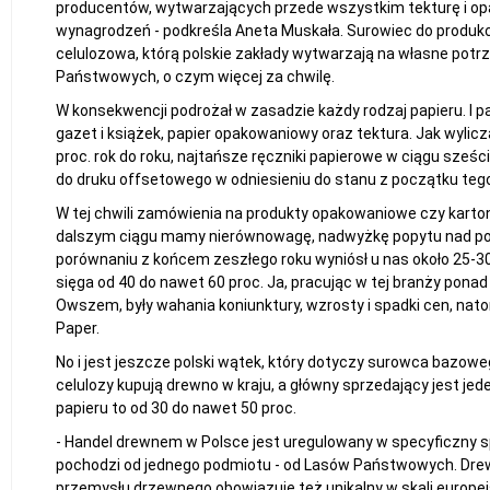
producentów, wytwarzających przede wszystkim tekturę i opa
wynagrodzeń - podkreśla Aneta Muskała. Surowiec do produkcji 
celulozowa, którą polskie zakłady wytwarzają na własne pot
Państwowych, o czym więcej za chwilę.
W konsekwencji podrożał w zasadzie każdy rodzaj papieru. I pap
gazet i książek, papier opakowaniowy oraz tektura. Jak wylicz
proc. rok do roku, najtańsze ręczniki papierowe w ciągu sześci
do druku offsetowego w odniesieniu do stanu z początku tego 
W tej chwili zamówienia na produkty opakowaniowe czy karto
dalszym ciągu mamy nierównowagę, nadwyżkę popytu nad poda
porównaniu z końcem zeszłego roku wyniósł u nas około 25-30
sięga od 40 do nawet 60 proc. Ja, pracując w tej branży pona
Owszem, były wahania koniunktury, wzrosty i spadki cen, nat
Paper.
No i jest jeszcze polski wątek, który dotyczy surowca bazowe
celulozy kupują drewno w kraju, a główny sprzedający jest jed
papieru to od 30 do nawet 50 proc.
- Handel drewnem w Polsce jest uregulowany w specyficzny
pochodzi od jednego podmiotu - od Lasów Państwowych. Dre
przemysłu drzewnego obowiązuje też unikalny w skali europe