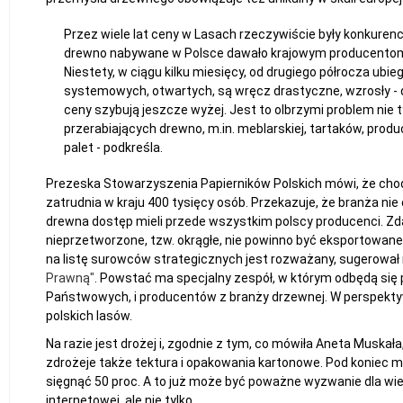
Przez wiele lat ceny w Lasach rzeczywiście były konkurenc
drewno nabywane w Polsce dawało krajowym producentom ce
Niestety, w ciągu kilku miesięcy, od drugiego półrocza ubi
systemowych, otwartych, są wręcz drastyczne, wzrosły - dw
ceny szybują jeszcze wyżej. Jest to olbrzymi problem nie t
przerabiających drewno, m.in. meblarskiej, tartaków, produ
palet - podkreśla.
Prezeska Stowarzyszenia Papierników Polskich mówi, że chodz
zatrudnia w kraju 400 tysięcy osób. Przekazuje, że branża nie
drewna dostęp mieli przede wszystkim polscy producenci. Zd
nieprzetworzone, tzw. okrągłe, nie powinno być eksportowane 
na listę surowców strategicznych jest rozważany, sugerowa
Prawną"
. Powstać ma specjalny zespół, w którym odbędą się
Państwowych, i producentów z branży drzewnej. W perspekty
polskich lasów.
Na razie jest drożej i, zgodnie z tym, co mówiła Aneta Muska
zdrożeje także tektura i opakowania kartonowe. Pod koniec 
sięgnąć 50 proc. A to już może być poważne wyzwanie dla wi
internetowej, ale nie tylko.