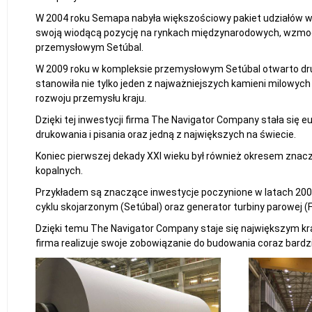
W 2004 roku Semapa nabyła większościowy pakiet udziałów 
swoją wiodącą pozycję na rynkach międzynarodowych, wzmoc
przemysłowym Setúbal.
W 2009 roku w kompleksie przemysłowym Setúbal otwarto dru
stanowiła nie tylko jeden z najważniejszych kamieni milowyc
rozwoju przemysłu kraju.
Dzięki tej inwestycji firma The Navigator Company stała się e
drukowania i pisania oraz jedną z największych na świecie.
Koniec pierwszej dekady XXI wieku był również okresem znaczn
kopalnych.
Przykładem są znaczące inwestycje poczynione w latach 2009 i
cyklu skojarzonym (Setúbal) oraz generator turbiny parowej (F
Dzięki temu The Navigator Company staje się największym kr
firma realizuje swoje zobowiązanie do budowania coraz bardz