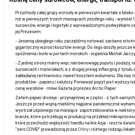
Przychody całej grupy wzrosły w pierwszym kwartale o blisko 4
niż w pierwszych trzech miesiącach zeszłego roku - wyniósł
surowców, energii i logistyki z wprowadzonymi podwyżkami c
jej Prezesem.
- Jesienią ubiegłego roku zaczęliśmy notować zarówno istotn
gigantyczny wzrost kosztów energii. Do tego doszły jeszcze 
opóźnienia i korki w portach morskich - wyjaśnia Michał Jarczy
- Z jednej strony mamy więc nierównowagę popytu i podaży, n
surowcach i materiałach, a z drugiej presję inflacyjną z tytu
zakładanej rentowności, nawet kosztem wolumenu. Dla nas t
produktów - papieru i celulozy. Ponieważ popyt jest wyższy n
cenę wyrobów - mówi Gazeta.pl prezes Arctic Paper.
Zatem papier drożeje - przynajmniej w części - z tych samyc
Jeszcze przed wojną mieliśmy najpierw pandemiczne wyham
wystrzał uśpionego na miesiące zapotrzebowania w niektóryc
branże, które potrzebują w produkcji na przykład mikroproces
które przechodzi większość handlu na linii Azja - reszta świa
"zero COVID" prowadzoną przez
Chiny
i różnego rodzaju lokal