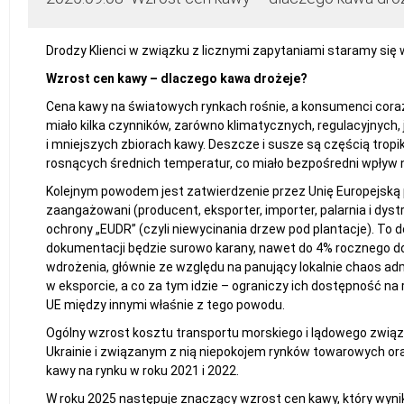
Drodzy Klienci w związku z licznymi zapytaniami staramy się
Wzrost cen kawy – dlaczego kawa drożeje?
Cena kawy na światowych rynkach rośnie, a konsumenci coraz 
miało kilka czynników, zarówno klimatycznych, regulacyjnych,
i mniejszych zbiorach kawy. Deszcze i susze są częścią trop
rosnących średnich temperatur, co miało bezpośredni wpływ n
Kolejnym powodem jest zatwierdzenie przez Unię Europejską p
zaangażowani (producent, eksporter, importer, palarnia i d
ochrony „EUDR” (czyli niewycinania drzew pod plantacje). To 
dokumentacji będzie surowo karany, nawet do 4% rocznego doc
wdrożenia, głównie ze względu na panujący lokalnie chaos ad
w eksporcie, a co za tym idzie – ograniczy ich dostępność na 
UE między innymi właśnie z tego powodu.
Ogólny wzrost kosztu transportu morskiego i lądowego związ
Ukrainie i związanym z nią niepokojem rynków towarowych o
kawy na rynku w roku 2021 i 2022.
W roku 2025 następuje znaczący wzrost cen kawy, który wyn