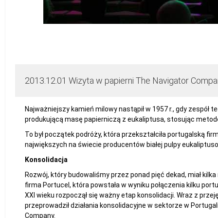
2013.12.01 Wizyta w papierni The Navigator Compan
Najważniejszy kamień milowy nastąpił w 1957 r., gdy zespół t
produkującą masę papierniczą z eukaliptusa, stosując metodę
To był początek podróży, która przekształciła portugalską 
największych na świecie producentów białej pulpy eukaliptuso
Konsolidacja
Rozwój, który budowaliśmy przez ponad pięć dekad, miał kilk
firma Portucel, która powstała w wyniku połączenia kilku port
XXI wieku rozpoczął się ważny etap konsolidacji. Wraz z przej
przeprowadził działania konsolidacyjne w sektorze w Portugali
Company.