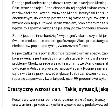
Do tego pod koniec lutego doszła rosyjska inwazja na Ukrainę.
Chin, teraz sankcje UE ten eksport do tej części świata zamk
możliwości produkcyjne - zauważa Michał Jarczyński. I dorzuc
chemicznym, do którego potrzebne są różnego typu związki. 
wzrost cen tego surowca. Moim zdaniem, problemem może sta
będzie to zapewne widoczne jesienią, po zakończeniu zbiorów
Są też jeszcze inne, bardziej "zwyczajne", lokalne czynniki, 
świecie producencie papieru graficznego. Akcja protestacyjna t
niedoborów papieru na rynku, zwłaszcza w Europie.
Na początku maja portal
Bloomberg
pisał o silnym spadku zap
konsekwencją jest między innymi utrata certyfikatów dla drew
problemy. Chodzi przede wszystkim o firmy ze Skandynawii, al
sytuację w Polsce, wpływając na popyt i ceny. Rośnie zainter
są już w stanie przyjmować większej liczby zamówień - pracuj
raporcie za pierwszy kwartał podkreślał 99-procentowe wyko
Drastyczny wzrost cen. "Takiej sytuacji, j
Koszty wytworzenia rosną drastycznie i wskroś całej branży 
ona wymienia przede wszystkim wysokie ceny podstawowych s