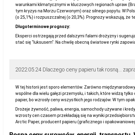
warunkami klimatycznymi w kluczowych regionach upraw (Brazy
tym kryzys na Morzu Czerwonym) oraz silnego popytu. W Pol
(o 25,1%) i rozpuszczalnej (o 20,3%). Prognozy wskazują, ż
Długoterminowe prognozy:
Eksperci ostrzegają przed dalszymi falami drożyzny i sugerują
stać się "luksusem". Na chwilę obecną światowe rynki zapow
2022.05.24 Dlaczego ceny papieru tak rosną.... zap
W tej historii jest sporo elementów. Zarówno międzynarodowych
wspólne dla wielu gałęzi przemysłu, i takich, które widzą tylko 
papier, bo wzrosły ceny wszystkich jego rodzajów. W tym opak
Drożeje żywność, paliwa, energia, samochody używane i kredyty
wzrosty cen czasem przekładają się na wyniki przedsiębiorstw
Arctic Paper, producent papieru (graficznego i opakowaniowego
Rosną ceny surowców, energii, transportu. 