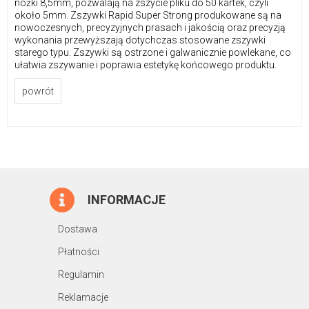
nóżki 8,5mm, pozwalają na zszycie pliku do 50 kartek, czyli
około 5mm. Zszywki Rapid Super Strong produkowane są na
nowoczesnych, precyzyjnych prasach i jakością oraz precyzją
wykonania przewyższają dotychczas stosowane zszywki
starego typu. Zszywki są ostrzone i galwanicznie powlekane, co
ułatwia zszywanie i poprawia estetykę końcowego produktu.
powrót
INFORMACJE
Dostawa
Płatności
Regulamin
Reklamacje