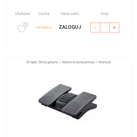
Ulubione
Cecha
Cena netto
Ilość
-
+
ZALOGUJ
nie dotyczy
Grupa:
>
>
Strona główna
Akcesoria komputerowe
Podnóżki