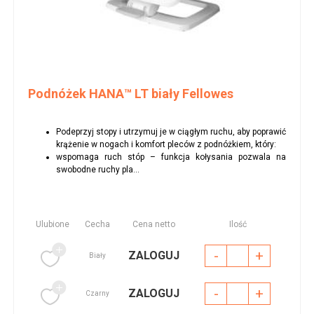
Podnóżek HANA™ LT biały Fellowes
Podeprzyj stopy i utrzymuj je w ciągłym ruchu, aby poprawić
krążenie w nogach i komfort pleców z podnóżkiem, który:
wspomaga ruch stóp – funkcja kołysania pozwala na
swobodne ruchy pla...
Ulubione
Cecha
Cena netto
Ilość
-
+
ZALOGUJ
Biały
-
+
ZALOGUJ
Czarny