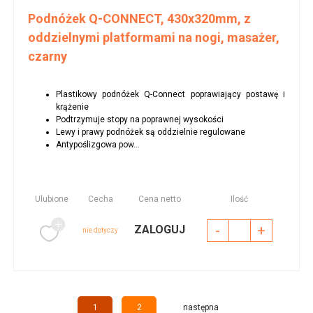
Podnóżek Q-CONNECT, 430x320mm, z
oddzielnymi platformami na nogi, masażer,
czarny
Plastikowy podnóżek Q-Connect poprawiający postawę i
krążenie
Podtrzymuje stopy na poprawnej wysokości
Lewy i prawy podnóżek są oddzielnie regulowane
Antypoślizgowa pow...
Ulubione
Cecha
Cena netto
Ilość
-
+
ZALOGUJ
nie dotyczy
1
2
następna