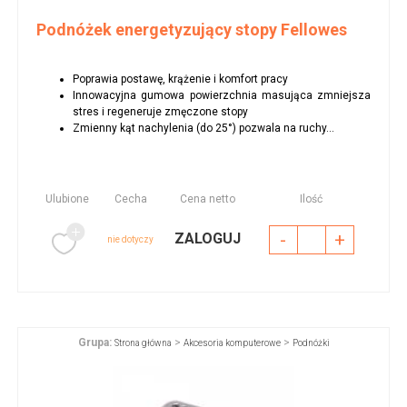
Podnóżek energetyzujący stopy Fellowes
Poprawia postawę, krążenie i komfort pracy
Innowacyjna gumowa powierzchnia masująca zmniejsza
stres i regeneruje zmęczone stopy
Zmienny kąt nachylenia (do 25°) pozwala na ruchy...
Ulubione
Cecha
Cena netto
Ilość
-
+
ZALOGUJ
nie dotyczy
Grupa:
>
>
Strona główna
Akcesoria komputerowe
Podnóżki