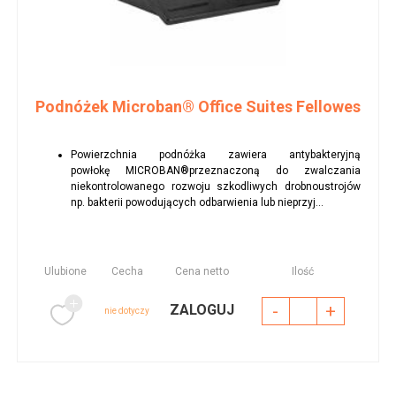
Podnóżek Microban® Office Suites Fellowes
Powierzchnia podnóżka zawiera antybakteryjną
powłokę MICROBAN®przeznaczoną do zwalczania
niekontrolowanego rozwoju szkodliwych drobnoustrojów
np. bakterii powodujących odbarwienia lub nieprzyj...
Ulubione
Cecha
Cena netto
Ilość
-
+
ZALOGUJ
nie dotyczy