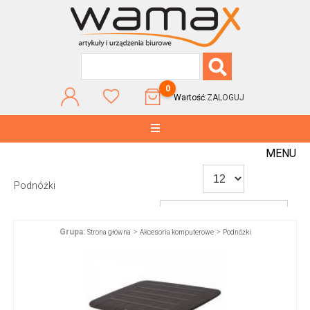
0
Wartość:
ZALOGUJ
MENU
Podnóżki
Grupa:
>
>
Strona główna
Akcesoria komputerowe
Podnóżki
WG POPULARNOŚCI