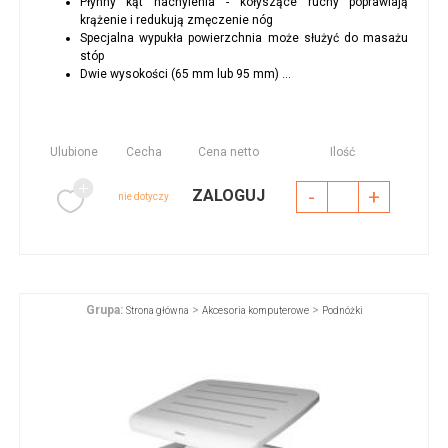
Płynny kąt nachylenia - kołyszące ruchy poprawiają
krążenie i redukują zmęczenie nóg
Specjalna wypukła powierzchnia może służyć do masażu
stóp
Dwie wysokości (65 mm lub 95 mm) ...
Ulubione
Cecha
Cena netto
Ilość
-
+
ZALOGUJ
nie dotyczy
Grupa:
>
>
Strona główna
Akcesoria komputerowe
Podnóżki