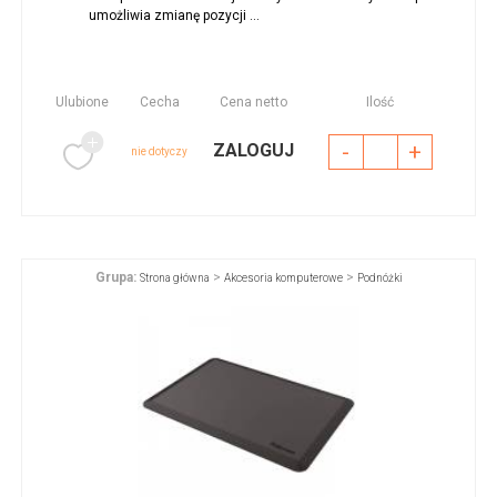
umożliwia zmianę pozycji ...
Ulubione
Cecha
Cena netto
Ilość
-
+
ZALOGUJ
nie dotyczy
Grupa:
>
>
Strona główna
Akcesoria komputerowe
Podnóżki