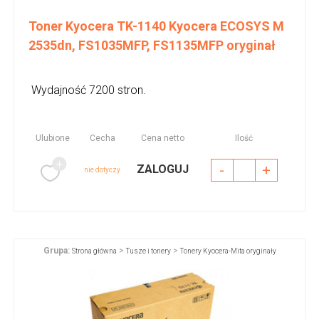
Toner Kyocera TK-1140 Kyocera ECOSYS M
2535dn, FS1035MFP, FS1135MFP oryginał
Wydajność 7200 stron.
Ulubione
Cecha
Cena netto
Ilość
-
+
ZALOGUJ
nie dotyczy
Grupa:
>
>
Strona główna
Tusze i tonery
Tonery Kyocera-Mita oryginały