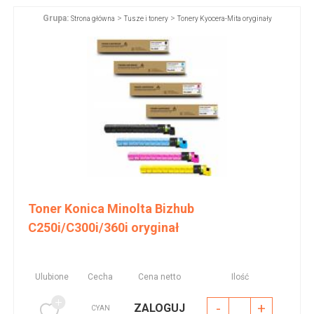
Grupa:
>
>
Strona główna
Tusze i tonery
Tonery Kyocera-Mita oryginały
Toner Konica Minolta Bizhub
C250i/C300i/360i oryginał
Ulubione
Cecha
Cena netto
Ilość
-
+
ZALOGUJ
CYAN