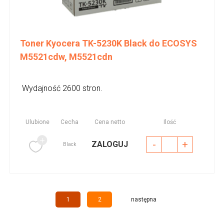
Toner Kyocera TK-5230K Black do ECOSYS
M5521cdw, M5521cdn
Wydajność 2600 stron.
Ulubione
Cecha
Cena netto
Ilość
-
+
ZALOGUJ
Black
1
2
następna