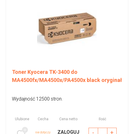
Toner Kyocera TK-3400 do
MA4500fx/MA4500x/PA4500x black oryginał
Wydajność 12500 stron.
Ulubione
Cecha
Cena netto
Ilość
-
+
ZALOGUJ
nie dotyczy