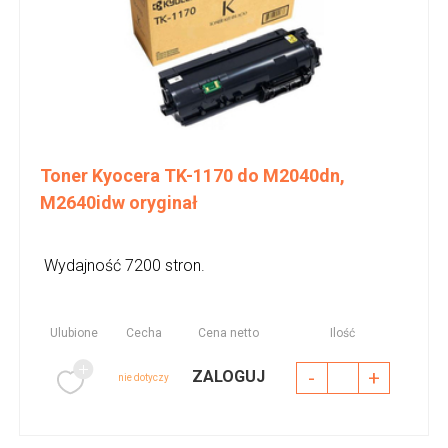
Toner Kyocera TK-1170 do M2040dn,
M2640idw oryginał
Wydajność 7200 stron.
Ulubione
Cecha
Cena netto
Ilość
-
+
ZALOGUJ
nie dotyczy