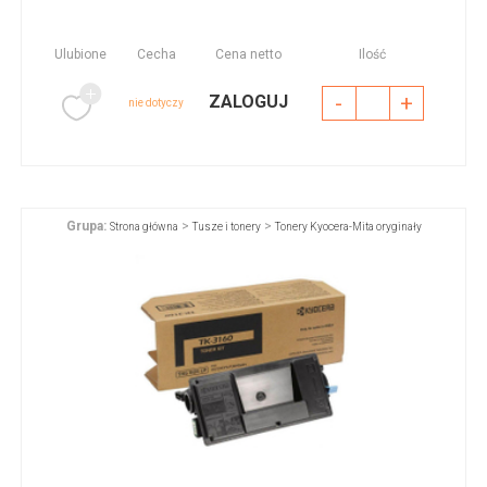
Ulubione
Cecha
Cena netto
Ilość
-
+
ZALOGUJ
nie dotyczy
Grupa:
>
>
Strona główna
Tusze i tonery
Tonery Kyocera-Mita oryginały