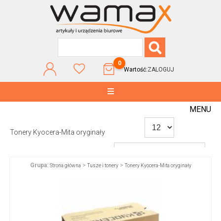
0
Wartość:
ZALOGUJ
MENU
Tonery Kyocera-Mita oryginały
Grupa:
>
>
Strona główna
Tusze i tonery
Tonery Kyocera-Mita oryginały
WG POPULARNOŚCI