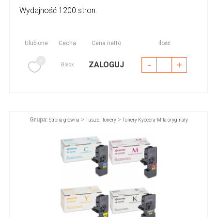
Wydajność 1200 stron.
Ulubione
Cecha
Cena netto
Ilość
-
+
ZALOGUJ
Black
Grupa:
>
>
Strona główna
Tusze i tonery
Tonery Kyocera-Mita oryginały