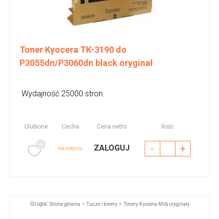
Toner Kyocera TK-3190 do
P3055dn/P3060dn black oryginał
Wydajność 25000 stron.
Ulubione
Cecha
Cena netto
Ilość
-
+
ZALOGUJ
nie dotyczy
Grupa:
>
>
Strona główna
Tusze i tonery
Tonery Kyocera-Mita oryginały