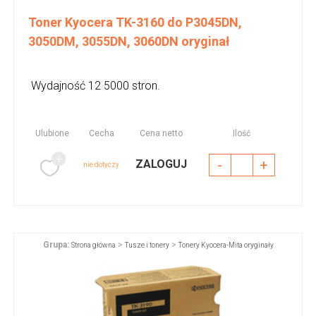
Toner Kyocera TK-3160 do P3045DN,
3050DM, 3055DN, 3060DN oryginał
Wydajność 12 5000 stron.
Ulubione
Cecha
Cena netto
Ilość
-
+
ZALOGUJ
nie dotyczy
Grupa:
>
>
Strona główna
Tusze i tonery
Tonery Kyocera-Mita oryginały