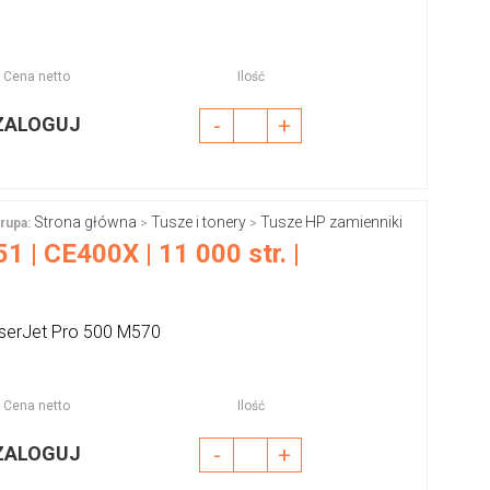
Cena netto
Ilość
ZALOGUJ
-
+
Strona główna
Tusze i tonery
Tusze HP zamienniki
rupa:
>
>
 | CE400X | 11 000 str. |
aserJet Pro 500 M570
Cena netto
Ilość
ZALOGUJ
-
+