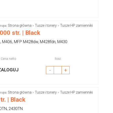
Strona główna
Tusze i tonery
Tusze HP zamienniki
rupa:
>
>
00 str. | Black
4, M406, MFP M428dw, M428fdn, M430
Cena netto
Ilość
ZALOGUJ
-
+
Strona główna
Tusze i tonery
Tusze HP zamienniki
rupa:
>
>
r. | Black
0DTN, 2430TN