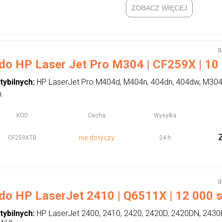
ZOBACZ WIĘCEJ
G
do HP Laser Jet Pro M304 | CF259X | 10 0
tybilnych:
HP LaserJet Pro M404d, M404n, 404dn, 404dw, M30
.
KOD
Cecha
Wysyłka
nie dotyczy
CF259XTB
24 h
G
do HP LaserJet 2410 | Q6511X | 12 000 st
tybilnych:
HP LaserJet 2400, 2410, 2420, 2420D, 2420DN, 243