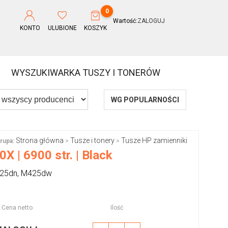
0
Wartość:
ZALOGUJ
KONTO
ULUBIONE
KOSZYK
WYSZUKIWARKA TUSZY I TONERÓW
WG POPULARNOŚCI
Strona główna
Tusze i tonery
Tusze HP zamienniki
rupa:
>
>
 | 6900 str. | Black
425dn, M425dw
Cena netto
Ilość