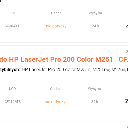
n.
KOD
Cecha
Wysyłka
nie dotyczy
CC364XTB
24 h
G
 do HP LaserJet Pro 200 Color M251 | CF2
tybilnych:
HP LaserJet Pro 200 color M251n, M251nw, M276n
KOD
Cecha
Wysyłka
nie dotyczy
CF210ATB
24 h
G