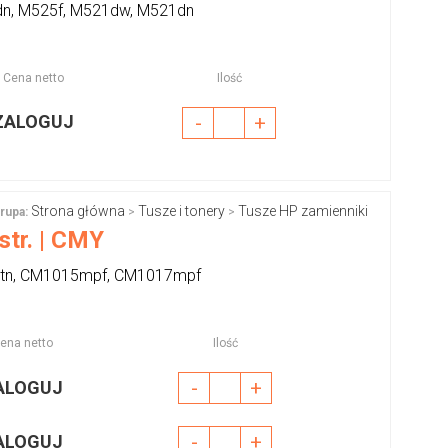
dn, M525f, M521dw, M521dn
Cena netto
Ilość
ZALOGUJ
-
+
Strona główna
Tusze i tonery
Tusze HP zamienniki
rupa:
>
>
str. | CMY
5dtn, CM1015mpf, CM1017mpf
ena netto
Ilość
-
+
ALOGUJ
-
+
ALOGUJ