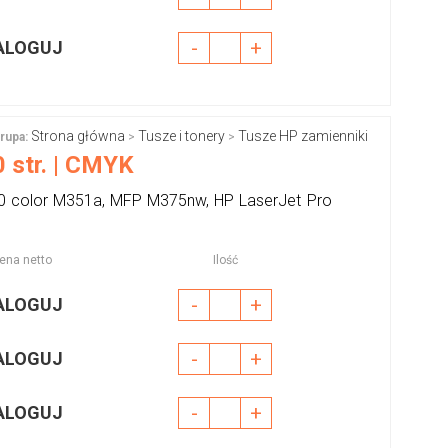
-
+
ALOGUJ
Strona główna
Tusze i tonery
Tusze HP zamienniki
rupa:
>
>
 str. | CMYK
00 color M351a, MFP M375nw, HP LaserJet Pro
ena netto
Ilość
-
+
ALOGUJ
-
+
ALOGUJ
-
+
ALOGUJ