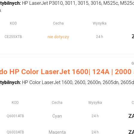
tybilnych:
HP LaserJet P3010, 3011, 3015, 3016, M525c, M525
n.
KOD
Cecha
Wysyłka
nie dotyczy
CE255XTB
24 h
G
 do HP Color LaserJet 1600| 124A | 2000 
tybilnych:
HP Color LaserJet 1600, 2600, 2600n, 2605dn, 260
KOD
Cecha
Wysyłka
C
Z
Cyan
Q6001ATB
24 h
Z
Magenta
Q6003ATB
24 h