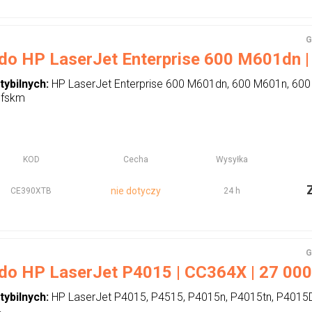
G
 do HP LaserJet Enterprise 600 M601dn | 
tybilnych:
HP LaserJet Enterprise 600 M601dn, 600 M601n, 60
5fskm
KOD
Cecha
Wysyłka
nie dotyczy
CE390XTB
24 h
G
 do HP LaserJet P4015 | CC364X | 27 000 s
tybilnych:
HP LaserJet P4015, P4515, P4015n, P4015tn, P4015