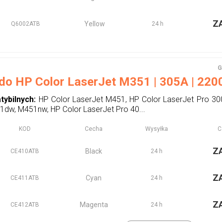
Z
Yellow
Q6002ATB
24 h
G
 do HP Color LaserJet M351 | 305A | 2200
tybilnych:
HP Color LaserJet M451, HP Color LaserJet Pro 3
dw, M451nw, HP Color LaserJet Pro 40...
KOD
Cecha
Wysyłka
C
Z
Black
CE410ATB
24 h
Z
Cyan
CE411ATB
24 h
Z
Magenta
CE412ATB
24 h