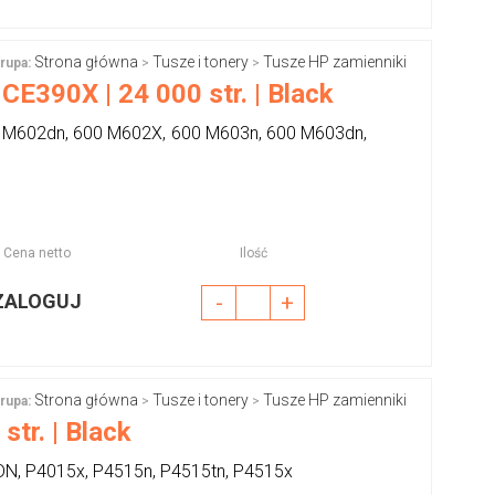
Strona główna
Tusze i tonery
Tusze HP zamienniki
rupa:
>
>
CE390X | 24 000 str. | Black
0 M602dn, 600 M602X, 600 M603n, 600 M603dn,
Cena netto
Ilość
ZALOGUJ
-
+
Strona główna
Tusze i tonery
Tusze HP zamienniki
rupa:
>
>
tr. | Black
DN, P4015x, P4515n, P4515tn, P4515x