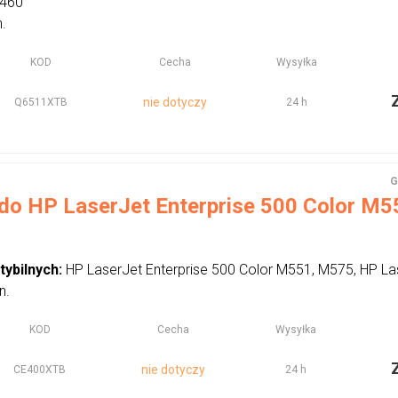
3460
n.
KOD
Cecha
Wysyłka
nie dotyczy
Q6511XTB
24 h
G
do HP LaserJet Enterprise 500 Color M551
tybilnych:
HP LaserJet Enterprise 500 Color M551, M575, HP L
n.
KOD
Cecha
Wysyłka
nie dotyczy
CE400XTB
24 h