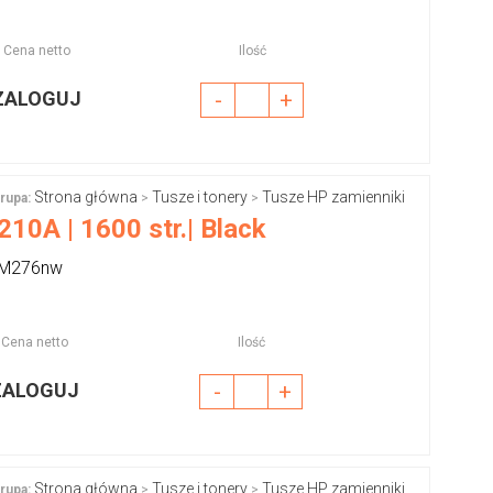
Cena netto
Ilość
ZALOGUJ
-
+
Strona główna
Tusze i tonery
Tusze HP zamienniki
rupa:
>
>
10A | 1600 str.| Black
, M276nw
Cena netto
Ilość
ZALOGUJ
-
+
Strona główna
Tusze i tonery
Tusze HP zamienniki
rupa:
>
>