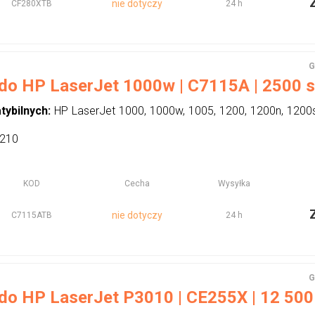
nie dotyczy
CF280XTB
24 h
G
 do HP LaserJet 1000w | C7115A | 2500 str
tybilnych:
HP LaserJet 1000, 1000w, 1005, 1200, 1200n, 1200s
1210
KOD
Cecha
Wysyłka
nie dotyczy
C7115ATB
24 h
G
do HP LaserJet P3010 | CE255X | 12 500 s