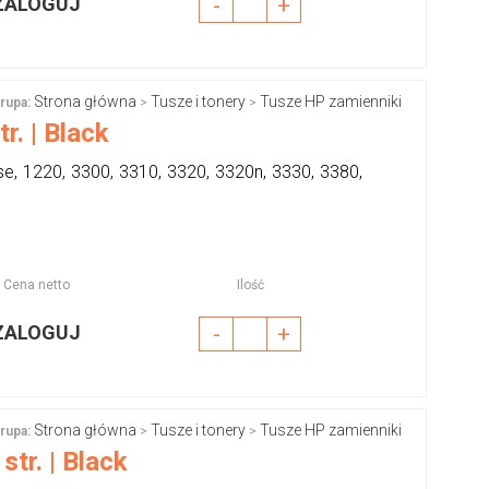
ZALOGUJ
-
+
Strona główna
Tusze i tonery
Tusze HP zamienniki
rupa:
>
>
. | Black
e, 1220, 3300, 3310, 3320, 3320n, 3330, 3380,
Cena netto
Ilość
ZALOGUJ
-
+
Strona główna
Tusze i tonery
Tusze HP zamienniki
rupa:
>
>
tr. | Black