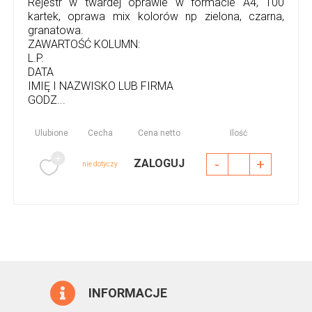
Rejestr w twardej oprawie w formacie A4, 100
kartek, oprawa mix kolorów np zielona, czarna,
granatowa.
ZAWARTOŚĆ KOLUMN:
L.P.
DATA
IMIĘ I NAZWISKO LUB FIRMA
GODZ...
Ulubione
Cecha
Cena netto
Ilość
-
+
ZALOGUJ
nie dotyczy
INFORMACJE