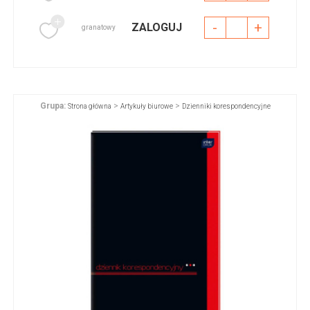
-
+
ZALOGUJ
granatowy
Grupa:
>
>
Strona główna
Artykuły biurowe
Dzienniki korespondencyjne