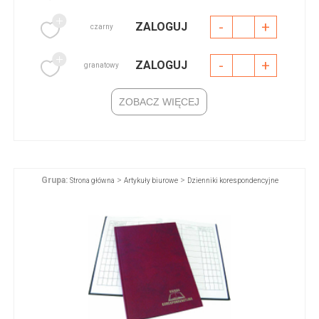
-
+
ZALOGUJ
czarny
-
+
ZALOGUJ
granatowy
ZOBACZ WIĘCEJ
Grupa:
>
>
Strona główna
Artykuły biurowe
Dzienniki korespondencyjne