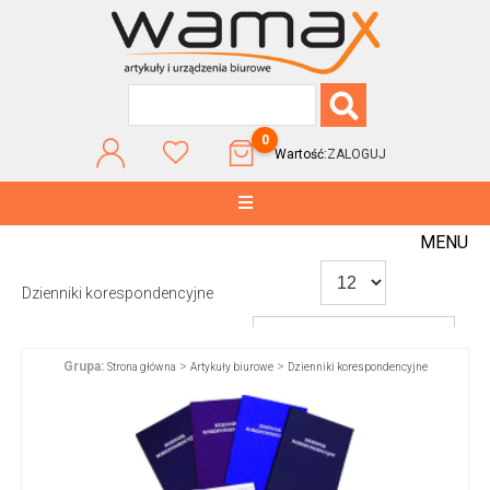
0
Wartość:
ZALOGUJ
MENU
Dzienniki korespondencyjne
Grupa:
>
>
Strona główna
Artykuły biurowe
Dzienniki korespondencyjne
WG POPULARNOŚCI