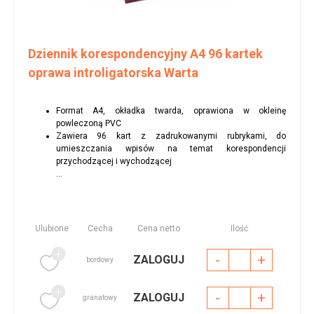
Dziennik korespondencyjny A4 96 kartek
oprawa introligatorska Warta
Format A4, okładka twarda, oprawiona w okleinę
powleczoną PVC
Zawiera 96 kart z zadrukowanymi rubrykami, do
umieszczania wpisów na temat korespondencji
przychodzącej i wychodzącej
...
Ulubione
Cecha
Cena netto
Ilość
-
+
ZALOGUJ
bordowy
-
+
ZALOGUJ
granatowy