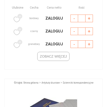
Ulubione
Cecha
Cena netto
Ilość
-
+
ZALOGUJ
bordowy
-
+
ZALOGUJ
czarny
-
+
ZALOGUJ
granatowy
ZOBACZ WIĘCEJ
Grupa:
>
>
Strona główna
Artykuły biurowe
Dzienniki korespondencyjne