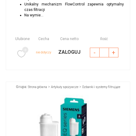
Unikalny mechanizm FlowControl zapewnia optymalny
czas filtracji
Na wymie...
Ulubione
Cecha
Cena netto
Ilość
-
+
ZALOGUJ
nie dotyczy
Grupa:
>
>
Strona główna
Artykuły spożywcze
Dzbanki i systemy filtrujące