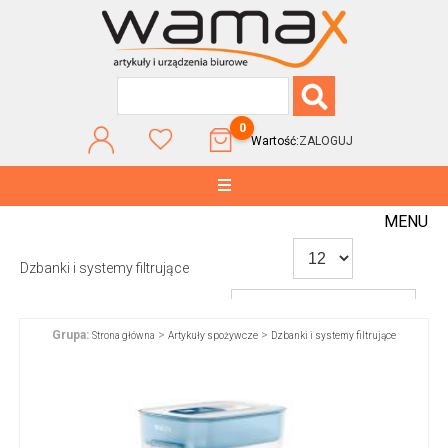
0
Wartość:
ZALOGUJ
MENU
Dzbanki i systemy filtrujące
Grupa:
>
>
Strona główna
Artykuły spożywcze
Dzbanki i systemy filtrujące
WG POPULARNOŚCI