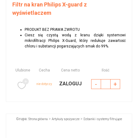
Filtr na kran Philips X-guard z
wyświetlaczem
PRODUKT BEZ PRAWA ZWROTU
Ciesz się czystą wodą z kranu dzięki systemowi
mikrofiltracji Philips X-Guard, który redukuje zawartość
chloru i substancji pogarszających smak do 99%.
Ulubione
Cecha
Cena netto
Ilość
-
+
ZALOGUJ
nie dotyczy
Grupa:
>
>
Strona główna
Artykuły spożywcze
Dzbanki i systemy filtrujące