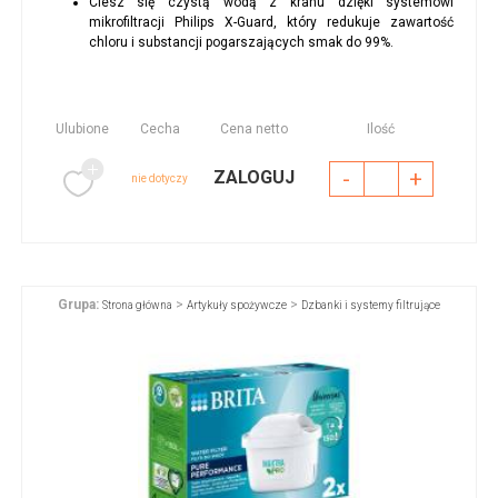
Ciesz się czystą wodą z kranu dzięki systemowi
mikrofiltracji Philips X-Guard, który redukuje zawartość
chloru i substancji pogarszających smak do 99%.
Ulubione
Cecha
Cena netto
Ilość
-
+
ZALOGUJ
nie dotyczy
Grupa:
>
>
Strona główna
Artykuły spożywcze
Dzbanki i systemy filtrujące