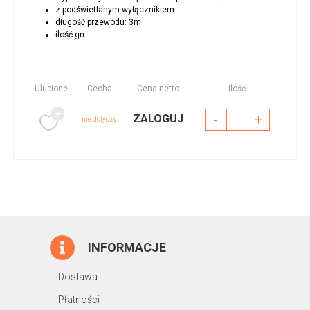
z podświetlanym wyłącznikiem
długość przewodu: 3m
ilość gn...
Ulubione
Cecha
Cena netto
Ilość
-
+
ZALOGUJ
nie dotyczy
INFORMACJE
Dostawa
Płatności