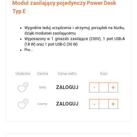
Moduł zasilający pojedynczy Power Desk
Typ E
Wygodnie ładuj urządzenia i utrzymuj porządek na biurku,
dzięki modułowi zasilającemu
Wyposażony w 1 gniazdo zasilające (230V), 1 port USB-A
(18 W) oraz 1 port USB-C (30 W)
Pro...
Ulubione
Cecha
Cena netto
Ilość
-
+
ZALOGUJ
biały
-
+
ZALOGUJ
czarny