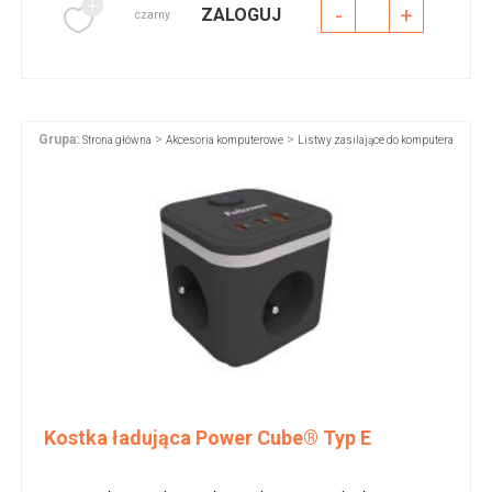
-
+
ZALOGUJ
czarny
Grupa:
>
>
Strona główna
Akcesoria komputerowe
Listwy zasilające do komputera
Kostka ładująca Power Cube® Typ E