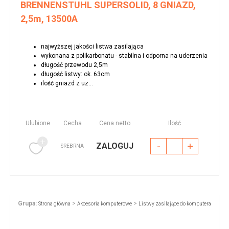
BRENNENSTUHL SUPERSOLID, 8 GNIAZD,
2,5m, 13500A
najwyższej jakości listwa zasilająca
wykonana z polikarbonatu - stabilna i odporna na uderzenia
długość przewodu 2,5m
długość listwy: ok. 63cm
ilość gniazd z uz...
Ulubione
Cecha
Cena netto
Ilość
-
+
ZALOGUJ
SREBRNA
Grupa:
>
>
Strona główna
Akcesoria komputerowe
Listwy zasilające do komputera