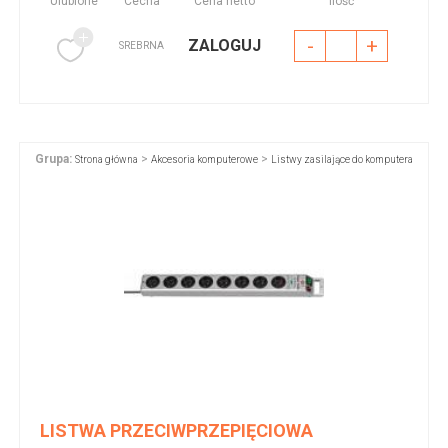
Ulubione
Cecha
Cena netto
Ilość
-
+
ZALOGUJ
SREBRNA
Grupa:
>
>
Strona główna
Akcesoria komputerowe
Listwy zasilające do komputera
LISTWA PRZECIWPRZEPIĘCIOWA