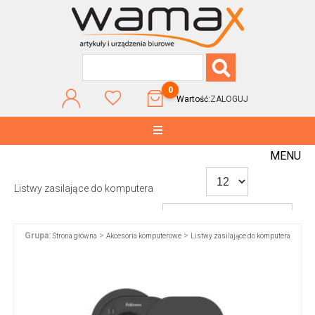
0
Wartość:
ZALOGUJ
MENU
Listwy zasilające do komputera
Grupa:
>
>
Strona główna
Akcesoria komputerowe
Listwy zasilające do komputera
WG POPULARNOŚCI