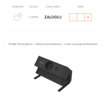
Ulubione
Cecha
Cena netto
Ilość
-
+
ZALOGUJ
CZARNA
Grupa:
>
>
Strona główna
Akcesoria komputerowe
Listwy zasilające do komputera