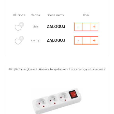
Ulubione
Cecha
Cena netto
Ilość
-
+
ZALOGUJ
biały
-
+
ZALOGUJ
czarny
Grupa:
>
>
Strona główna
Akcesoria komputerowe
Listwy zasilające do komputera