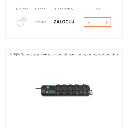
Ulubione
Cecha
Cena netto
Ilość
-
+
ZALOGUJ
CZARNA
Grupa:
>
>
Strona główna
Akcesoria komputerowe
Listwy zasilające do komputera