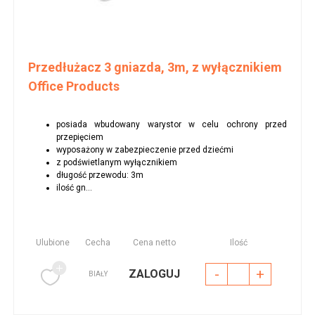
Przedłużacz 3 gniazda, 3m, z wyłącznikiem
Office Products
posiada wbudowany warystor w celu ochrony przed
przepięciem
wyposażony w zabezpieczenie przed dziećmi
z podświetlanym wyłącznikiem
długość przewodu: 3m
ilość gn...
Ulubione
Cecha
Cena netto
Ilość
-
+
ZALOGUJ
BIAŁY