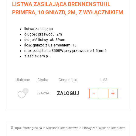
LISTWA ZASILAJĄCA BRENNENSTUHL
PRIMERA, 10 GNIAZD, 2M, Z WYŁĄCZNIKIEM
listwa zasilająca
długość przewodu: 2m
długość listwy: ok. 39cm
ilość gniazd z uziemieniem: 10
max.obciążenia 3500W przy przewodzie 1,5mm2
z zaciskiem p...
Ulubione
Cecha
Cena netto
Ilość
-
+
ZALOGUJ
CZARNA
Grupa:
>
>
Strona główna
Akcesoria komputerowe
Listwy zasilające do komputera