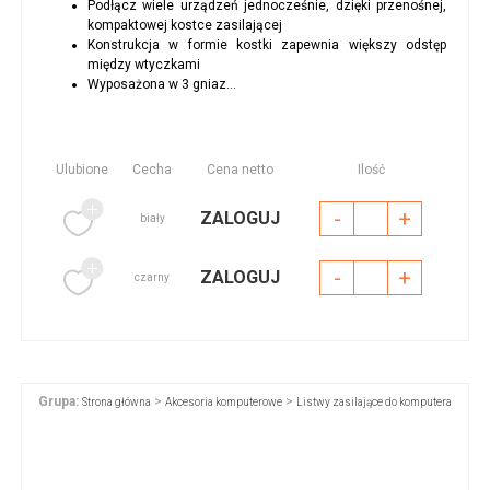
Podłącz wiele urządzeń jednocześnie, dzięki przenośnej,
kompaktowej kostce zasilającej
Konstrukcja w formie kostki zapewnia większy odstęp
między wtyczkami
Wyposażona w 3 gniaz...
Ulubione
Cecha
Cena netto
Ilość
-
+
ZALOGUJ
biały
-
+
ZALOGUJ
czarny
Grupa:
>
>
Strona główna
Akcesoria komputerowe
Listwy zasilające do komputera