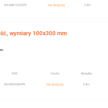
nie dotyczy
BH-AAE102CEPS
3 dni
ść, wymiary 100x300 mm
mm
KOD
Cecha
Wysyłka
nie dotyczy
BH-PB003BHPN
3 dni