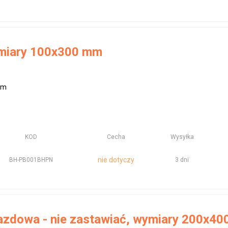
ymiary 100x300 mm
mm
KOD
Cecha
Wysyłka
nie dotyczy
BH-PB001BHPN
3 dni
azdowa - nie zastawiać, wymiary 200x4