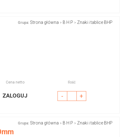
Strona główna
B H P
Znaki i tablice BHP
Grupa:
>
>
Cena netto
Ilość
ZALOGUJ
-
+
Strona główna
B H P
Znaki i tablice BHP
Grupa:
>
>
00mm