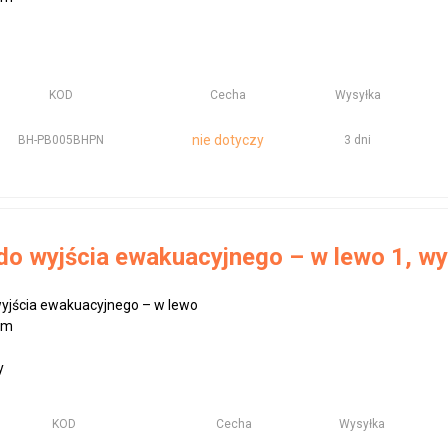
KOD
Cecha
Wysyłka
nie dotyczy
BH-PB005BHPN
3 dni
 do wyjścia ewakuacyjnego – w lewo 1, 
wyjścia ewakuacyjnego – w lewo
mm
y
KOD
Cecha
Wysyłka