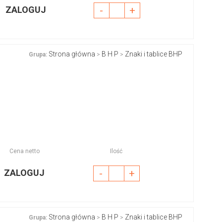
ZALOGUJ
-
+
Strona główna
B H P
Znaki i tablice BHP
Grupa:
>
>
Cena netto
Ilość
ZALOGUJ
-
+
Strona główna
B H P
Znaki i tablice BHP
Grupa:
>
>