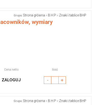
Strona główna
B H P
Znaki i tablice BHP
Grupa:
>
>
pracowników, wymiary
Cena netto
Ilość
ZALOGUJ
-
+
Strona główna
B H P
Znaki i tablice BHP
Grupa:
>
>