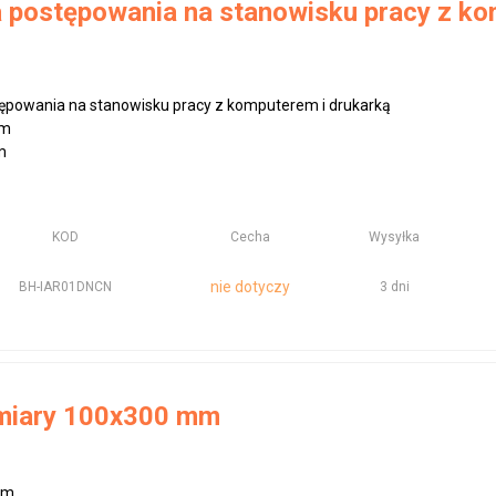
a postępowania na stanowisku pracy z ko
tępowania na stanowisku pracy z komputerem i drukarką
mm
m
KOD
Cecha
Wysyłka
nie dotyczy
BH-IAR01DNCN
3 dni
miary 100x300 mm
mm