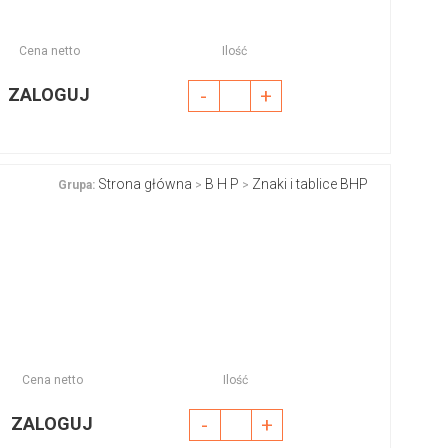
Cena netto
Ilość
ZALOGUJ
-
+
Strona główna
B H P
Znaki i tablice BHP
Grupa:
>
>
Cena netto
Ilość
ZALOGUJ
-
+