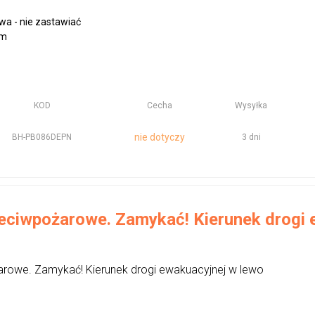
a - nie zastawiać
mm
KOD
Cecha
Wysyłka
nie dotyczy
BH-PB086DEPN
3 dni
eciwpożarowe. Zamykać! Kierunek drogi 
arowe. Zamykać! Kierunek drogi ewakuacyjnej w lewo