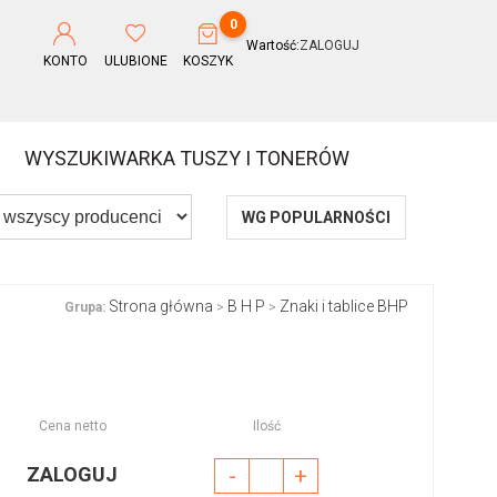
0
Wartość:
ZALOGUJ
KONTO
ULUBIONE
KOSZYK
WYSZUKIWARKA TUSZY I TONERÓW
WG POPULARNOŚCI
Strona główna
B H P
Znaki i tablice BHP
Grupa:
>
>
Cena netto
Ilość
ZALOGUJ
-
+