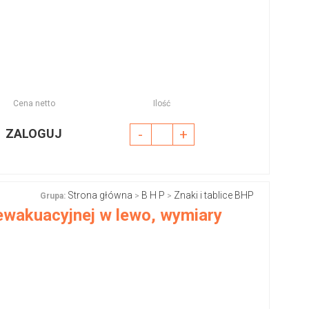
Cena netto
Ilość
ZALOGUJ
-
+
Strona główna
B H P
Znaki i tablice BHP
Grupa:
>
>
ewakuacyjnej w lewo, wymiary