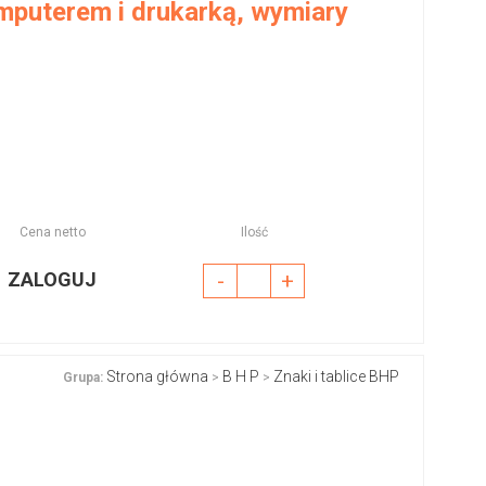
mputerem i drukarką, wymiary
Cena netto
Ilość
ZALOGUJ
-
+
Strona główna
B H P
Znaki i tablice BHP
Grupa:
>
>