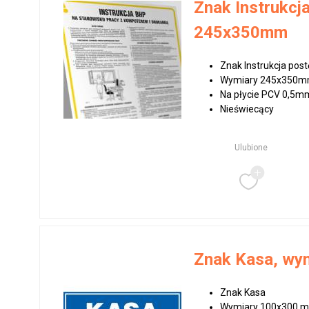
Znak Instrukcj
245x350mm
Znak Instrukcja pos
Wymiary 245x350
Na płycie PCV 0,5m
Nieświecący
Ulubione
Znak Kasa, wy
Znak Kasa
Wymiary 100x300 