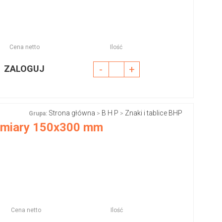
Cena netto
Ilość
ZALOGUJ
-
+
Strona główna
B H P
Znaki i tablice BHP
Grupa:
>
>
wymiary 150x300 mm
Cena netto
Ilość