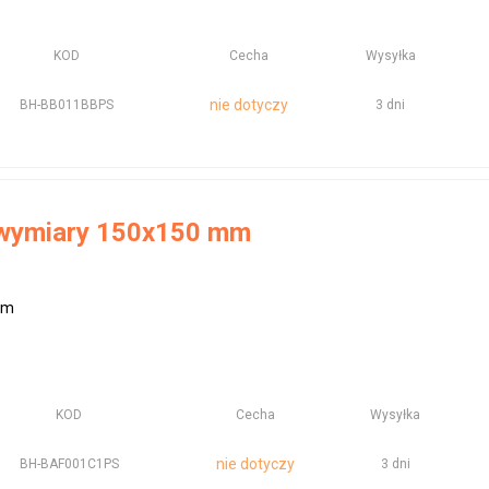
KOD
Cecha
Wysyłka
nie dotyczy
BH-BB011BBPS
3 dni
 wymiary 150x150 mm
mm
KOD
Cecha
Wysyłka
nie dotyczy
BH-BAF001C1PS
3 dni