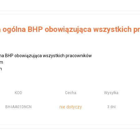
a ogólna BHP obowiązująca wszystkich 
ólna BHP obowiązująca wszystkich pracowników
mm
m
KOD
Cecha
Wysyłka
nie dotyczy
BH-IAA01DNCN
3 dni