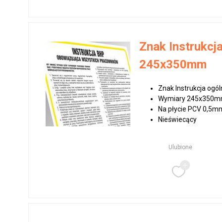
Znak Instrukcj
245x350mm
Znak Instrukcja og
Wymiary 245x350
Na płycie PCV 0,5m
Nieświecący
Ulubione