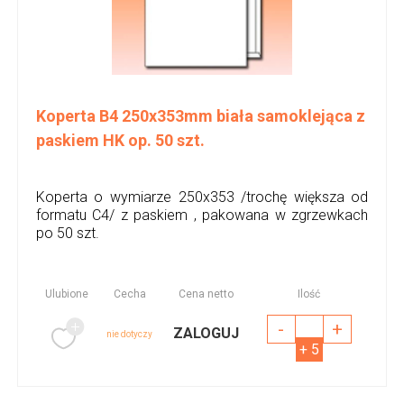
Koperta B4 250x353mm biała samoklejąca z
paskiem HK op. 50 szt.
Koperta o wymiarze 250x353 /trochę większa od
formatu C4/ z paskiem , pakowana w zgrzewkach
po 50 szt.
Ulubione
Cecha
Cena netto
Ilość
-
+
ZALOGUJ
nie dotyczy
+ 5