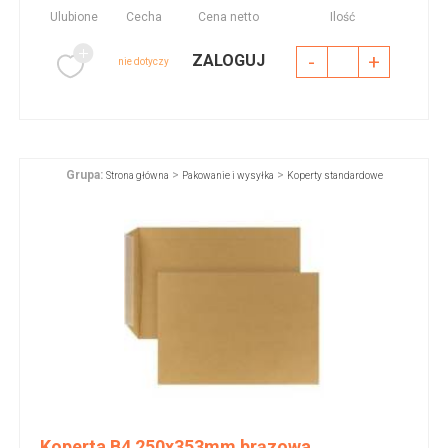
Ulubione
Cecha
Cena netto
Ilość
-
+
ZALOGUJ
nie dotyczy
Grupa:
>
>
Strona główna
Pakowanie i wysyłka
Koperty standardowe
Koperta B4 250x353mm brązowa