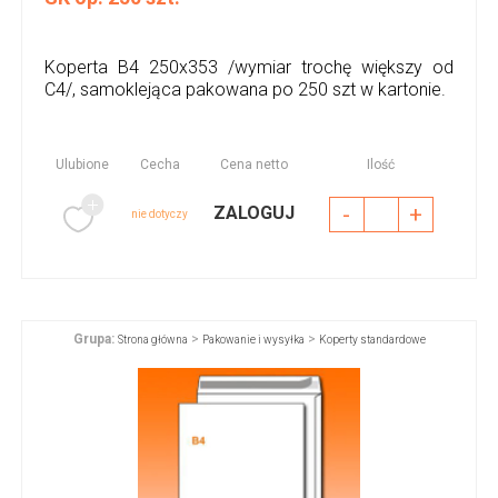
Koperta B4 250x353 /wymiar trochę większy od
C4/, samoklejąca pakowana po 250 szt w kartonie.
Ulubione
Cecha
Cena netto
Ilość
-
+
ZALOGUJ
nie dotyczy
Grupa:
>
>
Strona główna
Pakowanie i wysyłka
Koperty standardowe