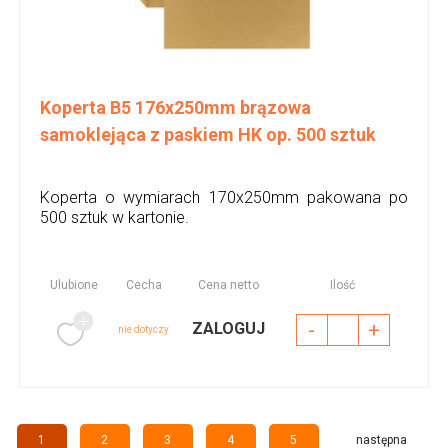
Koperta B5 176x250mm brązowa
samoklejąca z paskiem HK op. 500 sztuk
Koperta o wymiarach 170x250mm pakowana po
500 sztuk w kartonie.
Ulubione
Cecha
Cena netto
Ilość
-
+
ZALOGUJ
nie dotyczy
1
2
3
4
5
następna