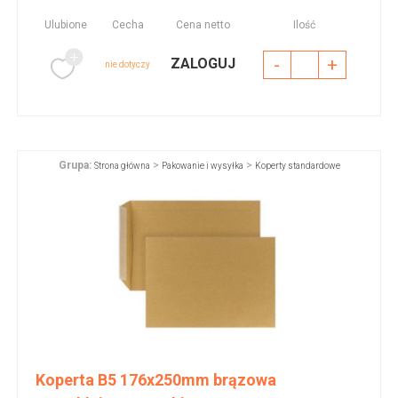
Ulubione
Cecha
Cena netto
Ilość
-
+
ZALOGUJ
nie dotyczy
Grupa:
>
>
Strona główna
Pakowanie i wysyłka
Koperty standardowe
Koperta B5 176x250mm brązowa