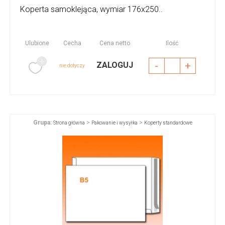
Koperta samoklejąca, wymiar 176x250..
Ulubione
Cecha
Cena netto
Ilość
-
+
ZALOGUJ
nie dotyczy
Grupa:
>
>
Strona główna
Pakowanie i wysyłka
Koperty standardowe