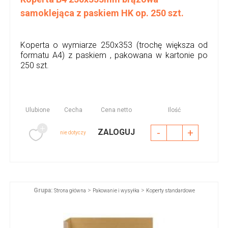
samoklejąca z paskiem HK op. 250 szt.
Koperta o wymiarze 250x353 (trochę większa od
formatu A4) z paskiem , pakowana w kartonie po
250 szt.
Ulubione
Cecha
Cena netto
Ilość
-
+
ZALOGUJ
nie dotyczy
Grupa:
>
>
Strona główna
Pakowanie i wysyłka
Koperty standardowe