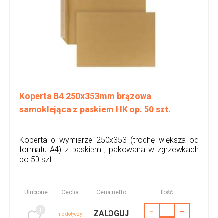
Koperta B4 250x353mm brązowa
samoklejąca z paskiem HK op. 50 szt.
Koperta o wymiarze 250x353 (trochę większa od
formatu A4) z paskiem , pakowana w zgrzewkach
po 50 szt.
Ulubione
Cecha
Cena netto
Ilość
-
+
ZALOGUJ
nie dotyczy