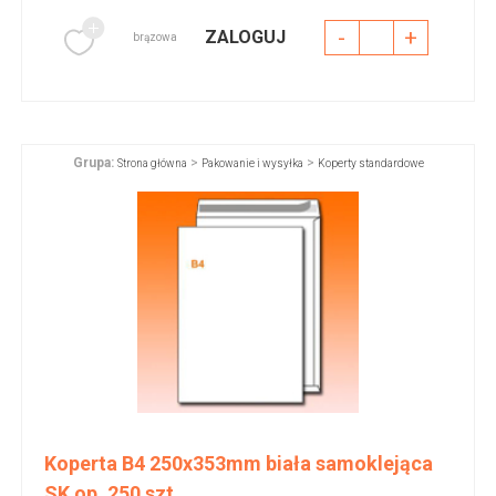
-
+
ZALOGUJ
brązowa
Grupa:
>
>
Strona główna
Pakowanie i wysyłka
Koperty standardowe
Koperta B4 250x353mm biała samoklejąca
SK op. 250 szt.