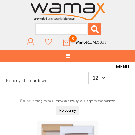
0
Wartość:
ZALOGUJ
MENU
Koperty standardowe
Grupa:
>
>
Strona główna
Pakowanie i wysyłka
Koperty standardowe
WG POPULARNOŚCI
Polecamy