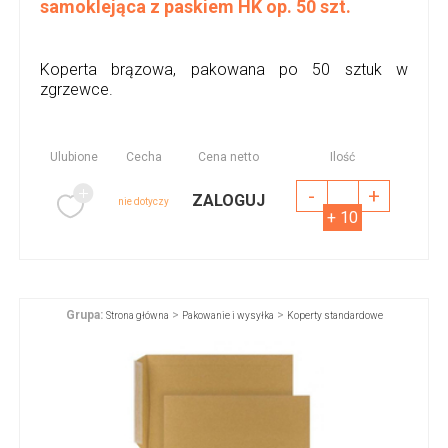
samoklejąca z paskiem HK op. 50 szt.
Koperta brązowa, pakowana po 50 sztuk w
zgrzewce.
Ulubione
Cecha
Cena netto
Ilość
-
+
ZALOGUJ
nie dotyczy
+ 10
Grupa:
>
>
Strona główna
Pakowanie i wysyłka
Koperty standardowe