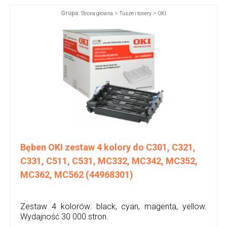
Grupa:
>
>
Strona główna
Tusze i tonery
OKI
Bęben OKI zestaw 4 kolory do C301, C321,
C331, C511, C531, MC332, MC342, MC352,
MC362, MC562 (44968301)
Zestaw 4 kolorów: black, cyan, magenta, yellow.
Wydajność 30 000 stron.