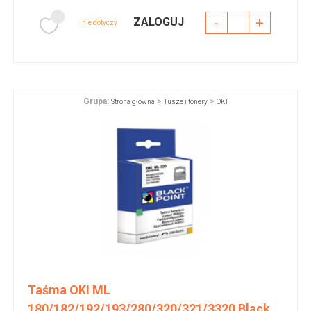
-
+
ZALOGUJ
nie dotyczy
Grupa:
>
>
Strona główna
Tusze i tonery
OKI
Taśma OKI ML
180/182/192/193/280/320/321/3320 Black