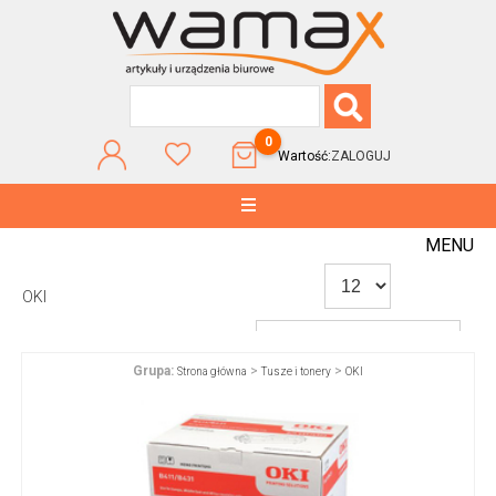
0
Wartość:
ZALOGUJ
MENU
OKI
Grupa:
>
>
Strona główna
Tusze i tonery
OKI
WG POPULARNOŚCI