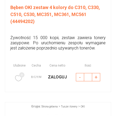
Bęben OKI zestaw 4 kolory do C310, C330,
C510, C530, MC351, MC361, MC561
(44494202)
Żywotność 15 000 kopii, zestaw zawiera tonery
zasypowe. Po uruchomieniu zespołu wymagane
jest założenie poprzednio używanych tonerów.
Ulubione
Cecha
Cena netto
Ilość
-
+
ZALOGUJ
B/C/Y/M
Grupa:
>
>
Strona główna
Tusze i tonery
OKI