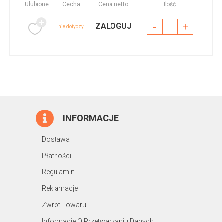
Ulubione
Cecha
Cena netto
Ilość
-
+
ZALOGUJ
nie dotyczy
INFORMACJE
Dostawa
Płatności
Regulamin
Reklamacje
Zwrot Towaru
Informacje O Przetwarzaniu Danych