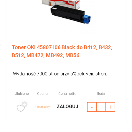
Toner OKI 45807106 Black do B412, B432,
B512, MB472, MB492, MB56
Wydajność 7000 stron przy 5%pokryciu stron.
Ulubione
Cecha
Cena netto
Ilość
-
+
ZALOGUJ
nie dotyczy