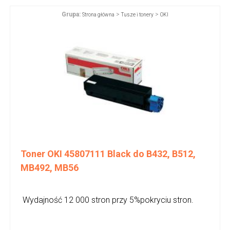
Grupa:
>
>
Strona główna
Tusze i tonery
OKI
Toner OKI 45807111 Black do B432, B512,
MB492, MB56
Wydajność 12 000 stron przy 5%pokryciu stron.