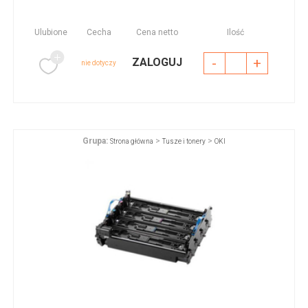
Ulubione
Cecha
Cena netto
Ilość
-
+
ZALOGUJ
nie dotyczy
Grupa:
>
>
Strona główna
Tusze i tonery
OKI