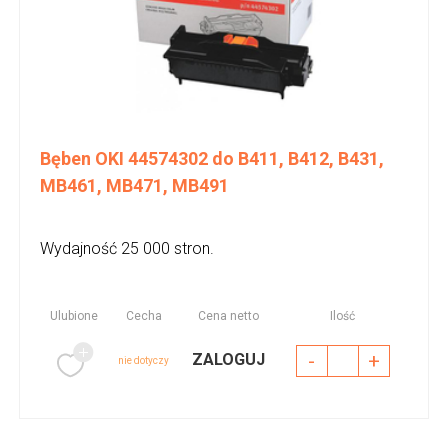
Bęben OKI 44574302 do B411, B412, B431,
MB461, MB471, MB491
Wydajność 25 000 stron.
Ulubione
Cecha
Cena netto
Ilość
-
+
ZALOGUJ
nie dotyczy