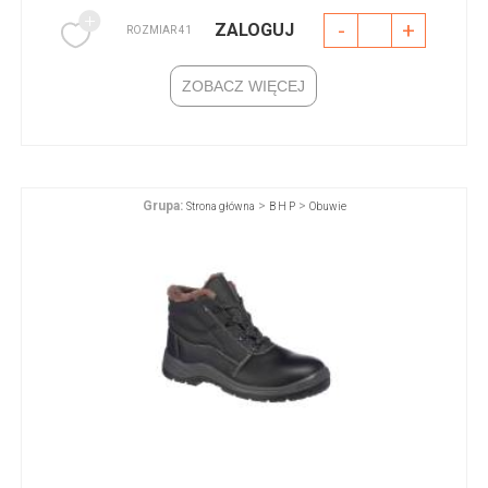
-
+
ZALOGUJ
ROZMIAR 41
ZOBACZ WIĘCEJ
Grupa:
>
>
Strona główna
B H P
Obuwie