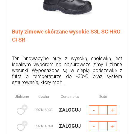
Buty zimowe skórzane wysokie S3L SC HRO
CI SR
Ten innowacyjne buty z wysoką cholewką jest
idealnym wyborem na najsurowsze zimy i zimne
warunki. Wyposażone są w ciepłą podszewkę z
futra o temperaturze do -30ºC oraz system
sznurowania, który moż...
Ulubione
Cecha
Cena netto
Ilość
-
+
ZALOGUJ
ROZMIAR 39
-
+
ZALOGUJ
ROZMIAR 40