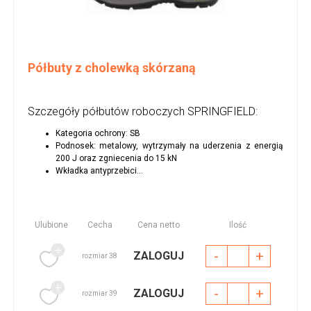
Półbuty z cholewką skórzaną
Szczegóły półbutów roboczych SPRINGFIELD:
Kategoria ochrony: SB
Podnosek: metalowy, wytrzymały na uderzenia z energią
200 J oraz zgniecenia do 15 kN
Wkładka antyprzebici...
Ulubione
Cecha
Cena netto
Ilość
-
+
ZALOGUJ
rozmiar 38
-
+
ZALOGUJ
rozmiar 39