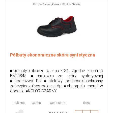
Grupa:
>
>
Strona główna
B H P
Obuwie
Półbuty ekonomiczne skóra syntetyczna
■półbuty robocze w klasie S1, zgodne z normą
EN20345 ■cholewka ze skóry syntetycznej
■podeszwa PU ■stalowy podnosek ochronny
zabezpieczający palce stóp ■absorpcja energii w
obcasie ■KOLOR CZARNY
Ulubione
Cecha
Cena netto
Ilość