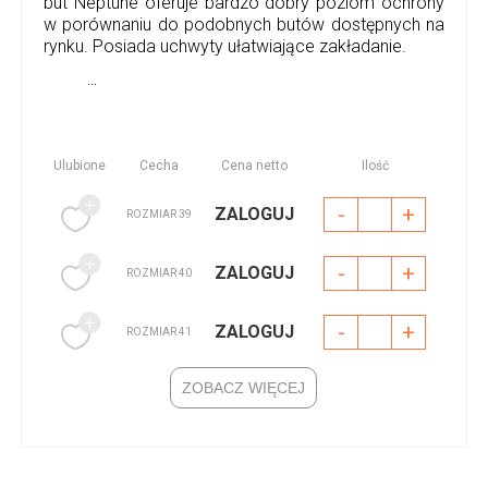
but Neptune oferuje bardzo dobry poziom ochrony
w porównaniu do podobnych butów dostępnych na
rynku. Posiada uchwyty ułatwiające zakładanie.
...
Ulubione
Cecha
Cena netto
Ilość
-
+
ZALOGUJ
ROZMIAR 39
-
+
ZALOGUJ
ROZMIAR 40
-
+
ZALOGUJ
ROZMIAR 41
ZOBACZ WIĘCEJ