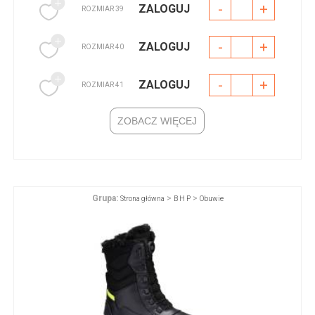
-
+
ZALOGUJ
ROZMIAR 39
-
+
ZALOGUJ
ROZMIAR 40
-
+
ZALOGUJ
ROZMIAR 41
ZOBACZ WIĘCEJ
Grupa:
>
>
Strona główna
B H P
Obuwie