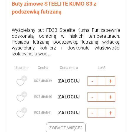
Buty zimowe STEELITE KUMO S3 z
podszewką futrzaną
Wyściełany but FD33 Steelite Kuma Fur zapewnia
doskonałą ochronę w niskich temperaturach.
Posiada futrzaną podszewkę, futrzaną wkładkę,
wyściełany kołnierz i doskonałe właściwości
izolacyjne, a wod...
Ulubione
Cecha
Cena netto
Ilość
-
+
ZALOGUJ
ROZMIAR 39
-
+
ZALOGUJ
ROZMIAR 40
-
+
ZALOGUJ
ROZMIAR 41
ZOBACZ WIĘCEJ