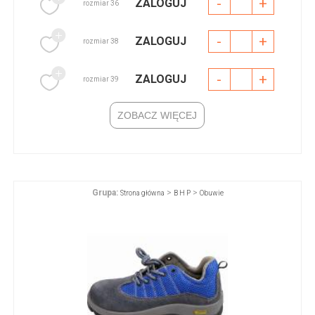
-
+
ZALOGUJ
rozmiar 36
-
+
ZALOGUJ
rozmiar 38
-
+
ZALOGUJ
rozmiar 39
ZOBACZ WIĘCEJ
Grupa:
>
>
Strona główna
B H P
Obuwie