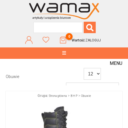
0
Wartość:
ZALOGUJ
MENU
Obuwie
Grupa:
>
>
Strona główna
B H P
Obuwie
WG POPULARNOŚCI