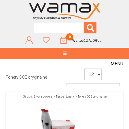
0
Wartość:
ZALOGUJ
MENU
Tonery OCE oryginalne
Grupa:
>
>
Strona główna
Tusze i tonery
Tonery OCE oryginalne
WG POPULARNOŚCI