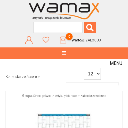
0
Wartość:
ZALOGUJ
MENU
Kalendarze ścienne
Grupa:
>
>
Strona główna
Artykuły biurowe
Kalendarze ścienne
WG POPULARNOŚCI