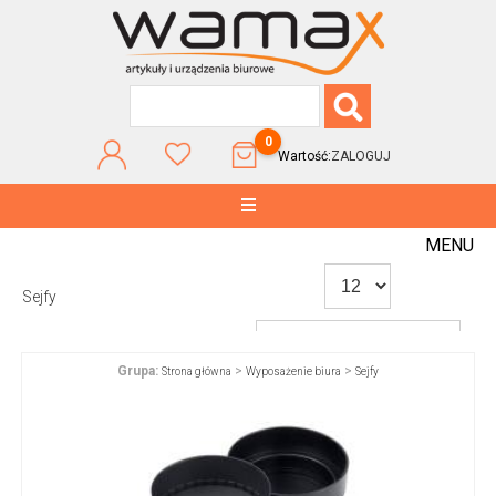
0
Wartość:
ZALOGUJ
MENU
Sejfy
Grupa:
>
>
Strona główna
Wyposażenie biura
Sejfy
WG POPULARNOŚCI