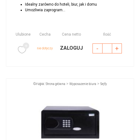
Idealny zarówno do hoteli, biur, jak i domu
Umożliwia zaprogram...
Ulubione
Cecha
Cena netto
Ilość
-
+
ZALOGUJ
nie dotyczy
Grupa:
>
>
Strona główna
Wyposażenie biura
Sejfy