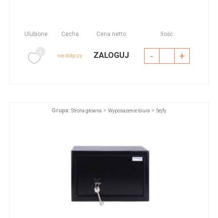
Ulubione
Cecha
Cena netto
Ilość
-
+
ZALOGUJ
nie dotyczy
Grupa:
>
>
Strona główna
Wyposażenie biura
Sejfy