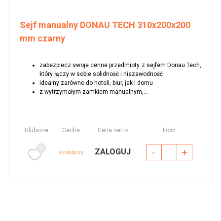
Sejf manualny DONAU TECH 310x200x200
mm czarny
zabezpiecz swoje cenne przedmioty z sejfem Donau Tech,
który łączy w sobie solidność i niezawodność
idealny zarówno do hoteli, biur, jak i domu
z wytrzymałym zamkiem manualnym,...
Ulubione
Cecha
Cena netto
Ilość
-
+
ZALOGUJ
nie dotyczy