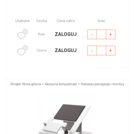
Ulubione
Cecha
Cena netto
Ilość
-
+
ZALOGUJ
Biały
-
+
ZALOGUJ
Czarny
Grupa:
>
>
Strona główna
Akcesoria komputerowe
Podstawy pod laptopy i monitory