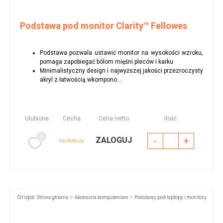
Podstawa pod monitor Clarity™ Fellowes
Podstawa pozwala ustawić monitor na wysokości wzroku,
pomaga zapobiegać bólom mięśni pleców i karku
Minimalistyczny design i najwyższej jakości przezroczysty
akryl z łatwością wkompono...
Ulubione
Cecha
Cena netto
Ilość
-
+
ZALOGUJ
nie dotyczy
Grupa:
>
>
Strona główna
Akcesoria komputerowe
Podstawy pod laptopy i monitory