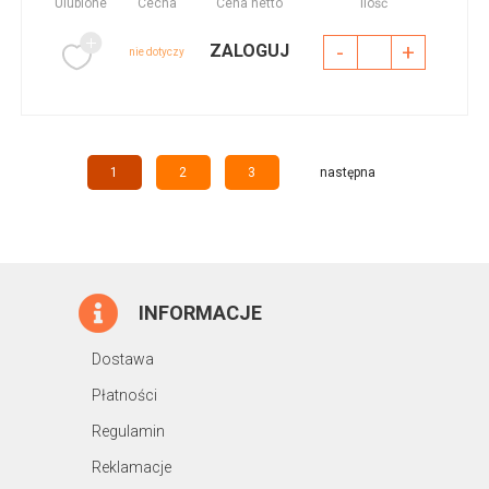
Ulubione
Cecha
Cena netto
Ilość
-
+
ZALOGUJ
nie dotyczy
1
2
3
następna
INFORMACJE
Dostawa
Płatności
Regulamin
Reklamacje