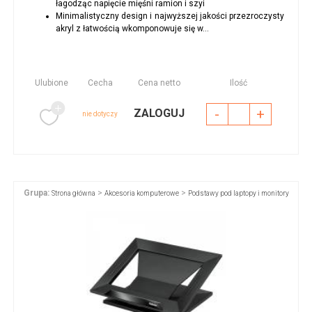
łagodząc napięcie mięśni ramion i szyi
Minimalistyczny design i najwyższej jakości przezroczysty
akryl z łatwością wkomponowuje się w...
Ulubione
Cecha
Cena netto
Ilość
-
+
ZALOGUJ
nie dotyczy
Grupa:
>
>
Strona główna
Akcesoria komputerowe
Podstawy pod laptopy i monitory