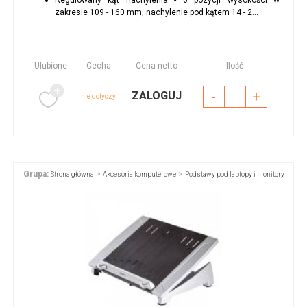
Regulowany kąt nachylenia - 6 pozycji wysokości w
zakresie 109 - 160 mm, nachylenie pod kątem 14 - 2...
Ulubione
Cecha
Cena netto
Ilość
-
+
ZALOGUJ
nie dotyczy
Grupa:
>
>
Strona główna
Akcesoria komputerowe
Podstawy pod laptopy i monitory