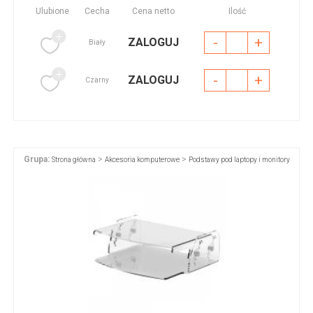
Ulubione
Cecha
Cena netto
Ilość
-
+
ZALOGUJ
Biały
-
+
ZALOGUJ
Czarny
Grupa:
>
>
Strona główna
Akcesoria komputerowe
Podstawy pod laptopy i monitory