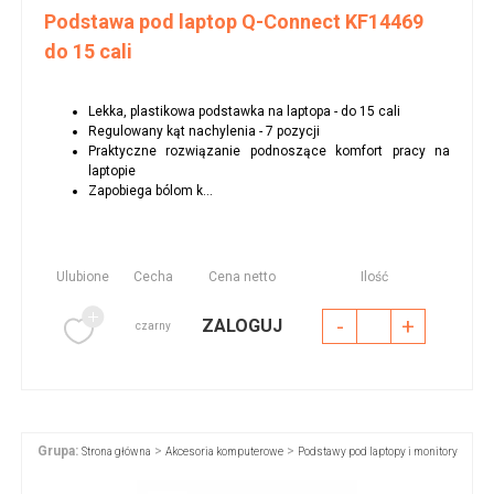
Podstawa pod laptop Q-Connect KF14469
do 15 cali
Lekka, plastikowa podstawka na laptopa - do 15 cali
Regulowany kąt nachylenia - 7 pozycji
Praktyczne rozwiązanie podnoszące komfort pracy na
laptopie
Zapobiega bólom k...
Ulubione
Cecha
Cena netto
Ilość
-
+
ZALOGUJ
czarny
Grupa:
>
>
Strona główna
Akcesoria komputerowe
Podstawy pod laptopy i monitory