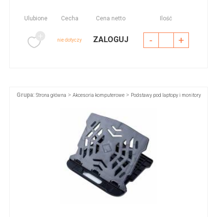
Ulubione
Cecha
Cena netto
Ilość
-
+
ZALOGUJ
nie dotyczy
Grupa:
>
>
Strona główna
Akcesoria komputerowe
Podstawy pod laptopy i monitory