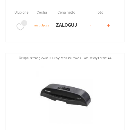
Ulubione
Cecha
Cena netto
Ilość
-
+
ZALOGUJ
nie dotyczy
Grupa:
>
>
Strona główna
Urządzenia biurowe
Laminatory Format A4