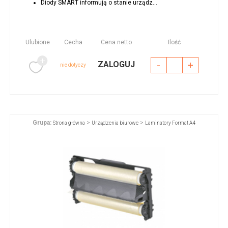
Diody SMART informują o stanie urządz...
Ulubione
Cecha
Cena netto
Ilość
-
+
ZALOGUJ
nie dotyczy
Grupa:
>
>
Strona główna
Urządzenia biurowe
Laminatory Format A4