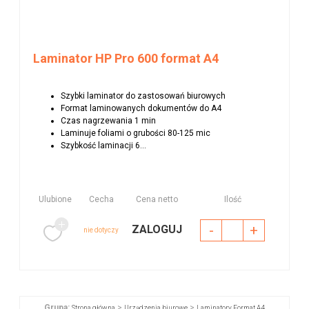
Laminator HP Pro 600 format A4
Szybki laminator do zastosowań biurowych
Format laminowanych dokumentów do A4
Czas nagrzewania 1 min
Laminuje foliami o grubości 80-125 mic
Szybkość laminacji 6...
Ulubione
Cecha
Cena netto
Ilość
-
+
ZALOGUJ
nie dotyczy
Grupa:
>
>
Strona główna
Urządzenia biurowe
Laminatory Format A4