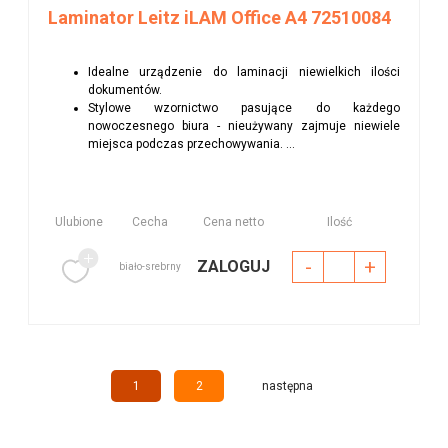
Laminator Leitz iLAM Office A4 72510084
Idealne urządzenie do laminacji niewielkich ilości
dokumentów.
Stylowe wzornictwo pasujące do każdego
nowoczesnego biura - nieużywany zajmuje niewiele
miejsca podczas przechowywania. ...
Ulubione
Cecha
Cena netto
Ilość
-
+
ZALOGUJ
biało-srebrny
1
2
następna