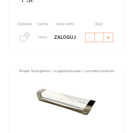
Zas...
Ulubione
Cecha
Cena netto
Ilość
-
+
ZALOGUJ
zielony
Grupa:
>
>
Strona główna
Urządzenia biurowe
Laminatory Format A4