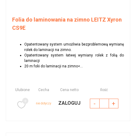
Folia do laminowania na zimno LEITZ Xyron
CS9E
Opatentowany system umożliwia bezproblemową wymianę
rolek do laminacji na zimno.
Opatentowany system łatwej wymiany rolek z folią do
laminacji
20 m folii do laminacji na zimno<...
Ulubione
Cecha
Cena netto
Ilość
-
+
ZALOGUJ
nie dotyczy