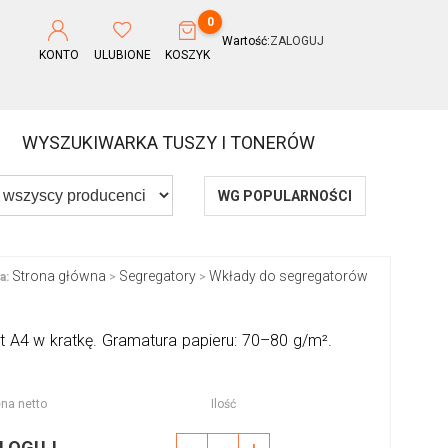
0
Wartość:
ZALOGUJ
KONTO
ULUBIONE
KOSZYK
WYSZUKIWARKA TUSZY I TONERÓW
WG POPULARNOŚCI
Strona główna
Segregatory
Wkłady do segregatorów
a:
>
>
A4 w kratkę. Gramatura papieru: 70–80 g/m².
na netto
Ilość
LOGUJ