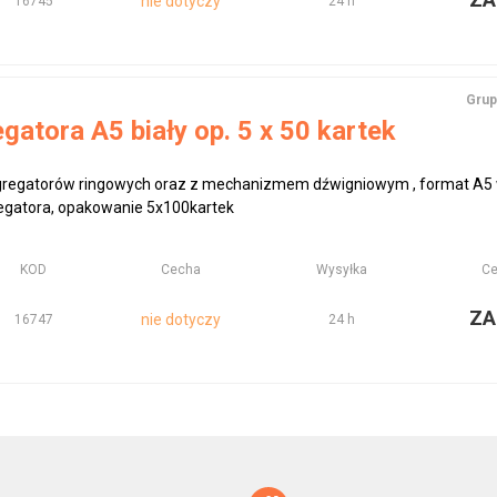
nie dotyczy
16745
24 h
Grup
gatora A5 biały op. 5 x 50 kartek
regatorów ringowych oraz z mechanizmem dźwigniowym , format A5 
egatora, opakowanie 5x100kartek
KOD
Cecha
Wysyłka
Ce
ZA
nie dotyczy
16747
24 h