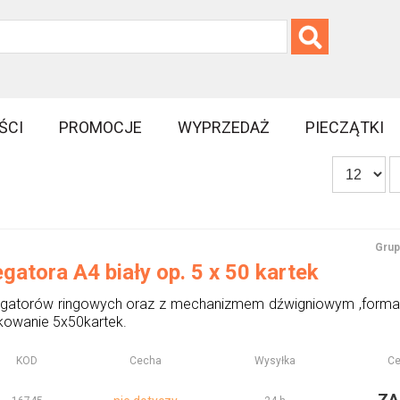
ŚCI
PROMOCJE
WYPRZEDAŻ
PIECZĄTKI
Grup
gatora A4 biały op. 5 x 50 kartek
atorów ringowych oraz z mechanizmem dźwigniowym ,format 
kowanie 5x50kartek.
KOD
Cecha
Wysyłka
Ce
ZA