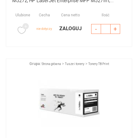
M527z, HP LaserJet Enterprise MFP M527fm,...
Ulubione
Cecha
Cena netto
Ilość
-
+
ZALOGUJ
nie dotyczy
Grupa:
>
>
Strona główna
Tusze i tonery
Tonery TB Print