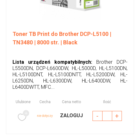
Toner TB Print do Brother DCP-L5100 |
TN3480 | 8000 str. | Black
Lista urządzeń kompatybilnych:
Brother DCP-
L5500DN, DCP-L6600DW, HL-L5000D, HL-L5100DN,
HL-L5100DNT, HL-L5100DNTT, HL-L5200DW, HL-
L6250DN, HL-L6300DW, HL-L6400DW, HL-
L6400DWTT, MFC...
Ulubione
Cecha
Cena netto
Ilość
-
+
ZALOGUJ
nie dotyczy