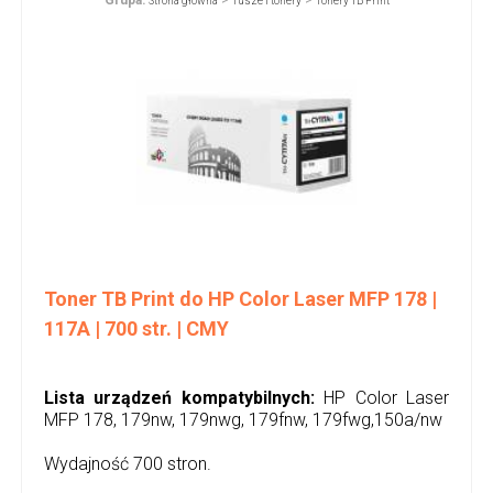
Grupa:
>
>
Strona główna
Tusze i tonery
Tonery TB Print
Toner TB Print do HP Color Laser MFP 178 |
117A | 700 str. | CMY
Lista urządzeń kompatybilnych:
HP Color Laser
MFP 178, 179nw, 179nwg, 179fnw, 179fwg,150a/nw
Wydajność 700 stron.