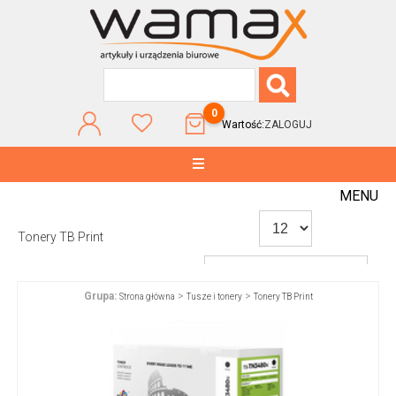
0
Wartość:
ZALOGUJ
MENU
Tonery TB Print
Grupa:
>
>
Strona główna
Tusze i tonery
Tonery TB Print
WG POPULARNOŚCI