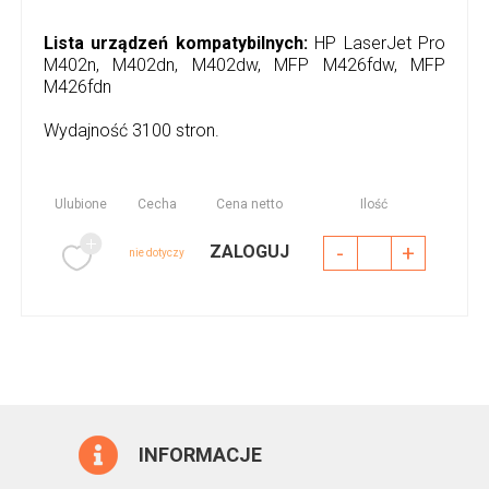
Lista urządzeń kompatybilnych:
HP LaserJet Pro
M402n, M402dn, M402dw, MFP M426fdw, MFP
M426fdn
Wydajność 3100 stron.
Ulubione
Cecha
Cena netto
Ilość
-
+
ZALOGUJ
nie dotyczy
INFORMACJE