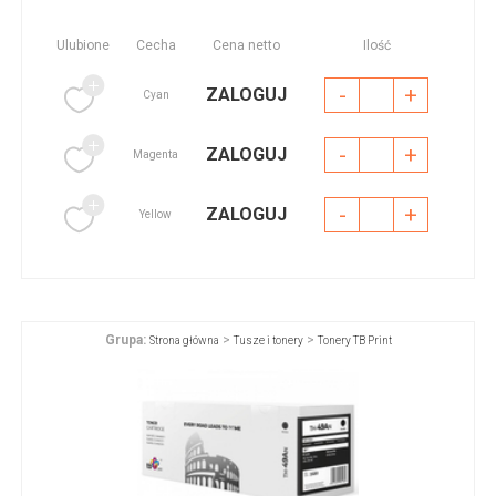
Ulubione
Cecha
Cena netto
Ilość
-
+
ZALOGUJ
Cyan
-
+
ZALOGUJ
Magenta
-
+
ZALOGUJ
Yellow
Grupa:
>
>
Strona główna
Tusze i tonery
Tonery TB Print