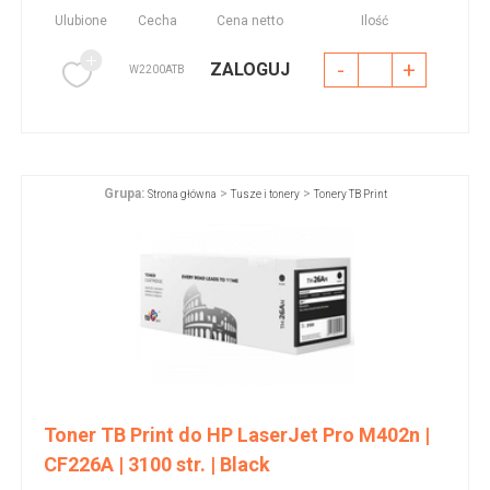
Ulubione
Cecha
Cena netto
Ilość
-
+
ZALOGUJ
W2200ATB
Grupa:
>
>
Strona główna
Tusze i tonery
Tonery TB Print
Toner TB Print do HP LaserJet Pro M402n |
CF226A | 3100 str. | Black