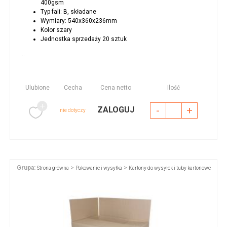
400gsm
Typ fali: B, składane
Wymiary: 540x360x236mm
Kolor szary
Jednostka sprzedaży 20 sztuk
...
Ulubione
Cecha
Cena netto
Ilość
-
+
ZALOGUJ
nie dotyczy
Grupa:
>
>
Strona główna
Pakowanie i wysyłka
Kartony do wysyłek i tuby kartonowe