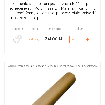
dokumentów, chroniąca zawartość przed
zgnieceniem. Kolor szary. Materiał: karton o
grubości 2mm, otwieranie poprzez białe zatyczki
umieszczone na przec...
Ulubione
Cecha
Cena netto
Ilość
-
+
ZALOGUJ
nie dotyczy
Grupa:
>
>
Strona główna
Pakowanie i wysyłka
Kartony do wysyłek i tuby kartonowe