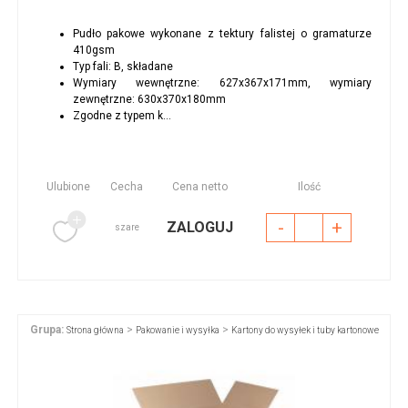
Pudło pakowe wykonane z tektury falistej o gramaturze
410gsm
Typ fali: B, składane
Wymiary wewnętrzne: 627x367x171mm, wymiary
zewnętrzne: 630x370x180mm
Zgodne z typem k...
Ulubione
Cecha
Cena netto
Ilość
-
+
ZALOGUJ
szare
Grupa:
>
>
Strona główna
Pakowanie i wysyłka
Kartony do wysyłek i tuby kartonowe