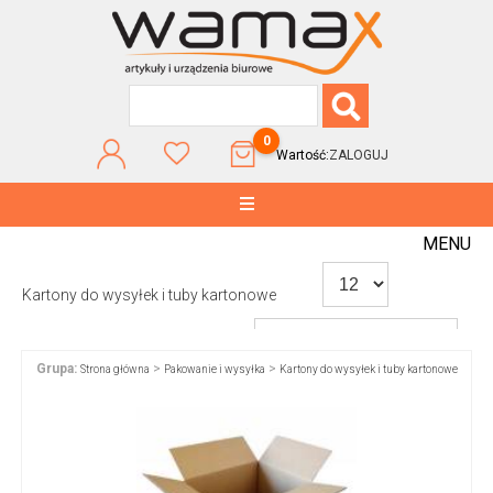
0
Wartość:
ZALOGUJ
MENU
Kartony do wysyłek i tuby kartonowe
Grupa:
>
>
Strona główna
Pakowanie i wysyłka
Kartony do wysyłek i tuby kartonowe
WG POPULARNOŚCI