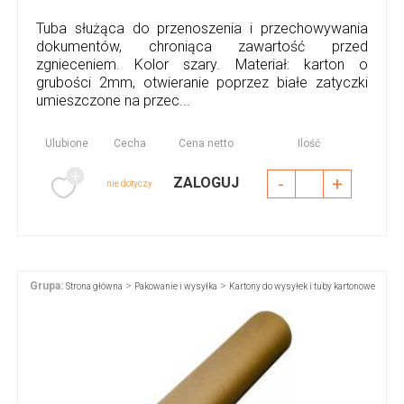
Tuba służąca do przenoszenia i przechowywania
dokumentów, chroniąca zawartość przed
zgnieceniem. Kolor szary. Materiał: karton o
grubości 2mm, otwieranie poprzez białe zatyczki
umieszczone na przec...
Ulubione
Cecha
Cena netto
Ilość
-
+
ZALOGUJ
nie dotyczy
Grupa:
>
>
Strona główna
Pakowanie i wysyłka
Kartony do wysyłek i tuby kartonowe