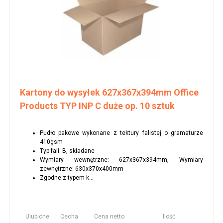
Kartony do wysyłek 627x367x394mm Office
Products TYP INP C duże op. 10 sztuk
Pudło pakowe wykonane z tektury falistej o gramaturze
410gsm
Typ fali: B, składane
Wymiary wewnętrzne: 627x367x394mm, Wymiary
zewnętrzne: 630x370x400mm
Zgodne z typem k...
Ulubione
Cecha
Cena netto
Ilość