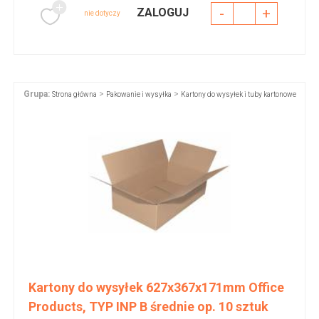
-
+
ZALOGUJ
nie dotyczy
Grupa:
>
>
Strona główna
Pakowanie i wysyłka
Kartony do wysyłek i tuby kartonowe
Kartony do wysyłek 627x367x171mm Office
Products, TYP INP B średnie op. 10 sztuk