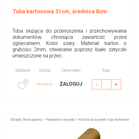
Tuba kartonowa 31cm, średnica 8cm
Tuba służąca do przenoszenia i przechowywania
dokumentów, chroniąca zawartość przed
zgnieceniem. Kolor szary. Materiał: karton o
grubości 2mm, otwieranie poprzez białe zatyczki
umieszczone na przec...
Ulubione
Cecha
Cena netto
Ilość
-
+
ZALOGUJ
nie dotyczy
Grupa:
>
>
Strona główna
Pakowanie i wysyłka
Kartony do wysyłek i tuby kartonowe