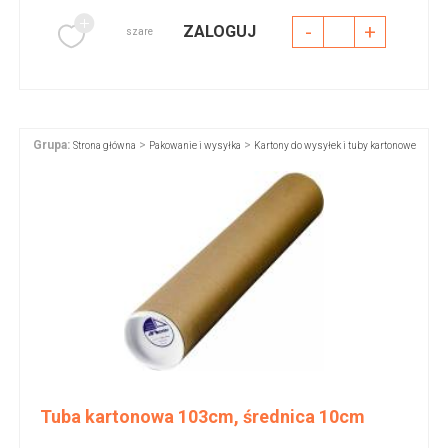
-
+
ZALOGUJ
szare
Grupa:
>
>
Strona główna
Pakowanie i wysyłka
Kartony do wysyłek i tuby kartonowe
Tuba kartonowa 103cm, średnica 10cm