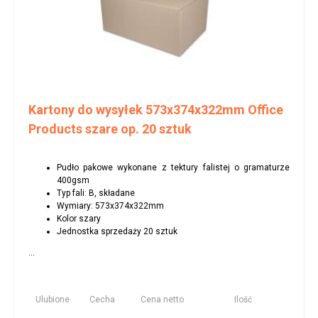
Kartony do wysyłek 573x374x322mm Office
Products szare op. 20 sztuk
Pudło pakowe wykonane z tektury falistej o gramaturze
400gsm
Typ fali: B, składane
Wymiary: 573x374x322mm
Kolor szary
Jednostka sprzedaży 20 sztuk
...
Ulubione
Cecha
Cena netto
Ilość