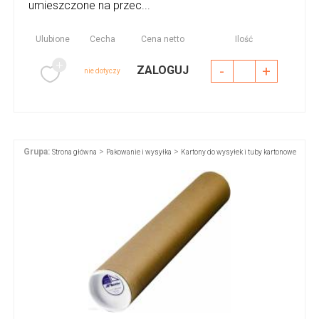
umieszczone na przec...
Ulubione
Cecha
Cena netto
Ilość
-
+
ZALOGUJ
nie dotyczy
Grupa:
>
>
Strona główna
Pakowanie i wysyłka
Kartony do wysyłek i tuby kartonowe