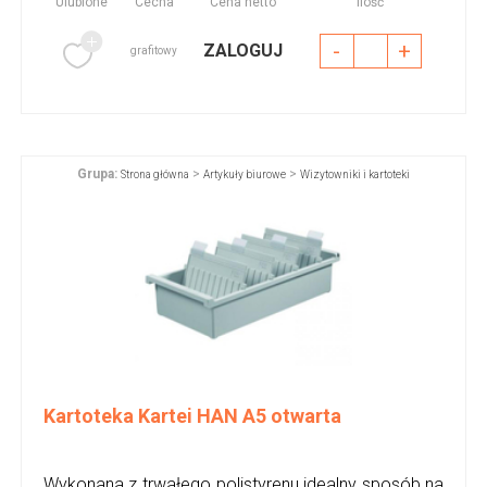
Ulubione
Cecha
Cena netto
Ilość
-
+
ZALOGUJ
grafitowy
Grupa:
>
>
Strona główna
Artykuły biurowe
Wizytowniki i kartoteki
Kartoteka Kartei HAN A5 otwarta
Wykonana z trwałego polistyrenu idealny sposób na