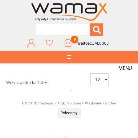
0
Wartość:
ZALOGUJ
MENU
Wizytowniki i kartoteki
Grupa:
>
>
Strona główna
Artykuły biurowe
Wizytowniki i kartoteki
WG POPULARNOŚCI
Polecamy