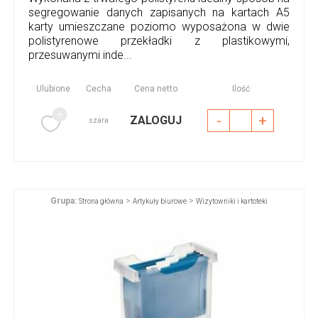
segregowanie danych zapisanych na kartach A5
karty umieszczane poziomo wyposażona w dwie
polistyrenowe przekładki z plastikowymi,
przesuwanymi inde...
Ulubione
Cecha
Cena netto
Ilość
-
+
ZALOGUJ
szara
Grupa:
>
>
Strona główna
Artykuły biurowe
Wizytowniki i kartoteki