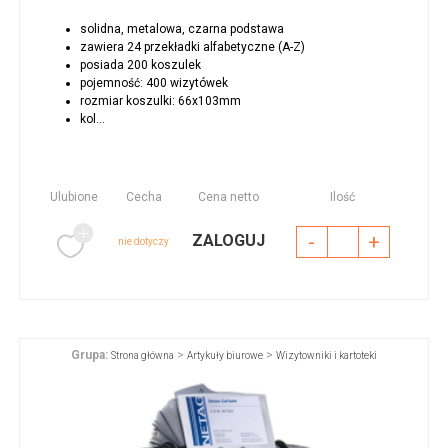
solidna, metalowa, czarna podstawa
zawiera 24 przekładki alfabetyczne (A-Z)
posiada 200 koszulek
pojemność: 400 wizytówek
rozmiar koszulki: 66x103mm
kol...
Ulubione
Cecha
Cena netto
Ilość
-
+
ZALOGUJ
nie dotyczy
Grupa:
>
>
Strona główna
Artykuły biurowe
Wizytowniki i kartoteki