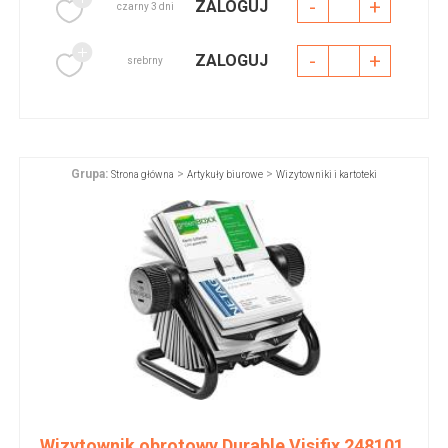
-
+
ZALOGUJ
czarny 3 dni
-
+
ZALOGUJ
srebrny
Grupa:
>
>
Strona główna
Artykuły biurowe
Wizytowniki i kartoteki
Wizytownik obrotowy Durable Visifix 248101