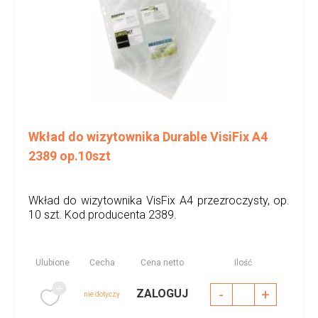
Wkład do wizytownika Durable VisiFix A4
2389 op.10szt
Wkład do wizytownika VisFix A4 przezroczysty, op.
10 szt. Kod producenta 2389.
Ulubione
Cecha
Cena netto
Ilość
-
+
ZALOGUJ
nie dotyczy