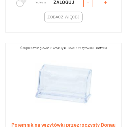
-
+
ZALOGUJ
niebieska
ZOBACZ WIĘCEJ
Grupa:
>
>
Strona główna
Artykuły biurowe
Wizytowniki i kartoteki
Pojemnik na wizytówki przezroczysty Donau