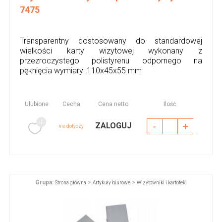
7475
Transparentny dostosowany do standardowej
wielkości karty wizytowej wykonany z
przezroczystego polistyrenu odpornego na
pęknięcia wymiary: 110x45x55 mm
Ulubione
Cecha
Cena netto
Ilość
-
+
ZALOGUJ
nie dotyczy
Grupa:
>
>
Strona główna
Artykuły biurowe
Wizytowniki i kartoteki