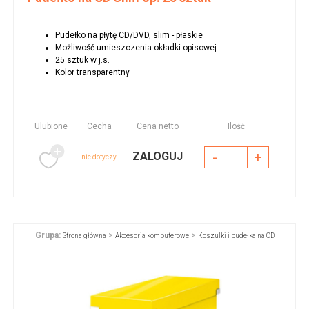
Pudełko na płytę CD/DVD, slim - płaskie
Możliwość umieszczenia okładki opisowej
25 sztuk w j.s.
Kolor transparentny
Ulubione
Cecha
Cena netto
Ilość
-
+
ZALOGUJ
nie dotyczy
Grupa:
>
>
Strona główna
Akcesoria komputerowe
Koszulki i pudełka na CD