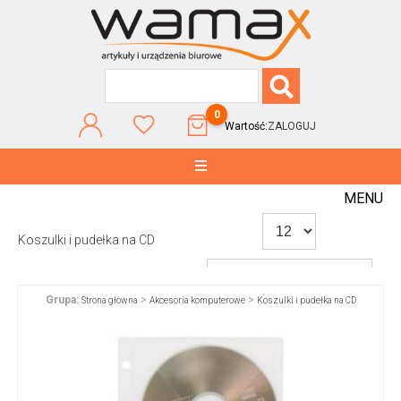
0
Wartość:
ZALOGUJ
MENU
Koszulki i pudełka na CD
Grupa:
>
>
Strona główna
Akcesoria komputerowe
Koszulki i pudełka na CD
WG POPULARNOŚCI