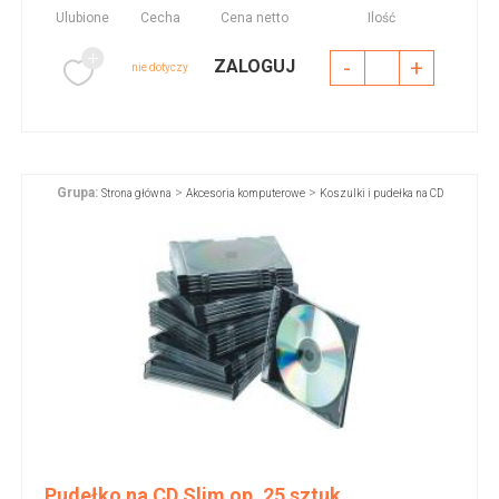
Ulubione
Cecha
Cena netto
Ilość
-
+
ZALOGUJ
nie dotyczy
Grupa:
>
>
Strona główna
Akcesoria komputerowe
Koszulki i pudełka na CD
Pudełko na CD Slim op. 25 sztuk