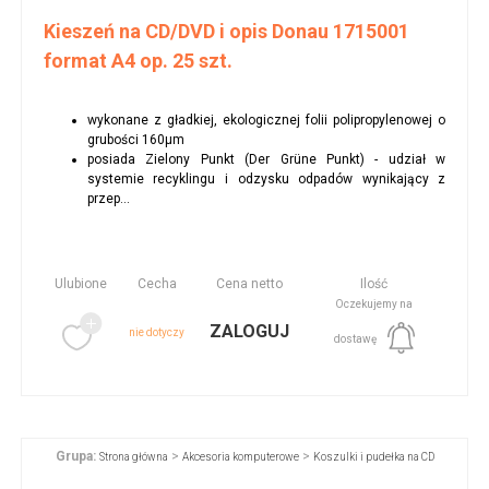
Kieszeń na CD/DVD i opis Donau 1715001
format A4 op. 25 szt.
wykonane z gładkiej, ekologicznej folii polipropylenowej o
grubości 160μm
posiada Zielony Punkt (Der Grüne Punkt) - udział w
systemie recyklingu i odzysku odpadów wynikający z
przep...
Ulubione
Cecha
Cena netto
Ilość
Oczekujemy na
ZALOGUJ
nie dotyczy
dostawę
Grupa:
>
>
Strona główna
Akcesoria komputerowe
Koszulki i pudełka na CD