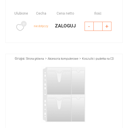
Ulubione
Cecha
Cena netto
Ilość
-
+
ZALOGUJ
nie dotyczy
Grupa:
>
>
Strona główna
Akcesoria komputerowe
Koszulki i pudełka na CD