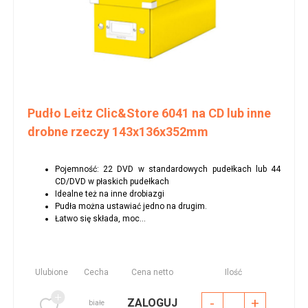
Pudło Leitz Clic&Store 6041 na CD lub inne
drobne rzeczy 143x136x352mm
Pojemność: 22 DVD w standardowych pudełkach lub 44
CD/DVD w płaskich pudełkach
Idealne też na inne drobiazgi
Pudła można ustawiać jedno na drugim.
Łatwo się składa, moc...
Ulubione
Cecha
Cena netto
Ilość
-
+
ZALOGUJ
białe