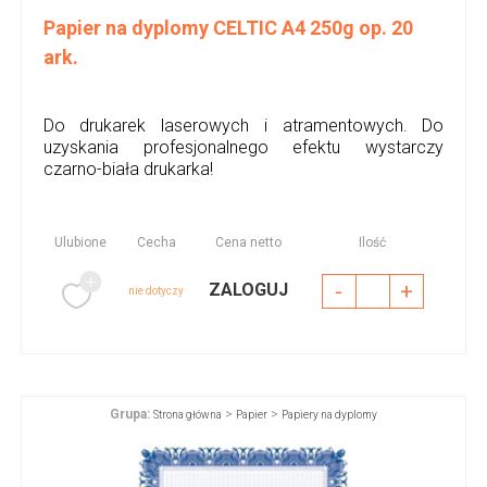
Papier na dyplomy CELTIC A4 250g op. 20
ark.
Do drukarek laserowych i atramentowych. Do
uzyskania profesjonalnego efektu wystarczy
czarno-biała drukarka!
Ulubione
Cecha
Cena netto
Ilość
-
+
ZALOGUJ
nie dotyczy
Grupa:
>
>
Strona główna
Papier
Papiery na dyplomy