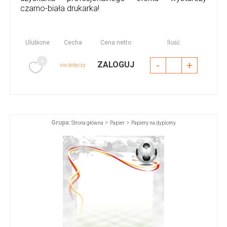
czarno-biała drukarka!
Ulubione
Cecha
Cena netto
Ilość
-
+
ZALOGUJ
nie dotyczy
Grupa:
>
>
Strona główna
Papier
Papiery na dyplomy