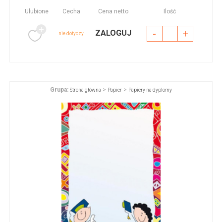
Ulubione
Cecha
Cena netto
Ilość
-
+
ZALOGUJ
nie dotyczy
Grupa:
>
>
Strona główna
Papier
Papiery na dyplomy