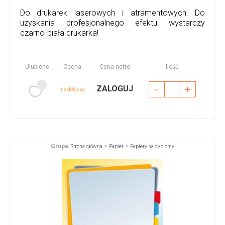
Do drukarek laserowych i atramentowych. Do
uzyskania profesjonalnego efektu wystarczy
czarno-biała drukarka!
Ulubione
Cecha
Cena netto
Ilość
-
+
ZALOGUJ
nie dotyczy
Grupa:
>
>
Strona główna
Papier
Papiery na dyplomy