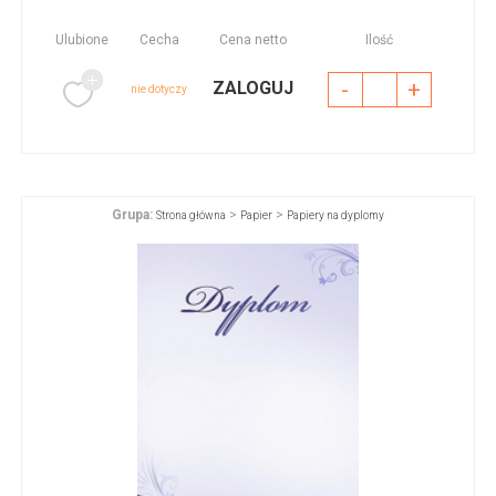
Ulubione
Cecha
Cena netto
Ilość
-
+
ZALOGUJ
nie dotyczy
Grupa:
>
>
Strona główna
Papier
Papiery na dyplomy