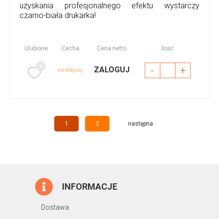
uzyskania profesjonalnego efektu wystarczy
czarno-biała drukarka!
Ulubione
Cecha
Cena netto
Ilość
-
+
ZALOGUJ
nie dotyczy
1
2
następna
INFORMACJE
Dostawa