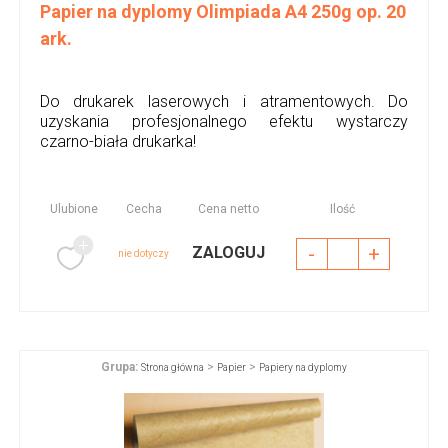
Papier na dyplomy Olimpiada A4 250g op. 20
ark.
Do drukarek laserowych i atramentowych. Do
uzyskania profesjonalnego efektu wystarczy
czarno-biała drukarka!
Ulubione
Cecha
Cena netto
Ilość
-
+
ZALOGUJ
nie dotyczy
Grupa:
>
>
Strona główna
Papier
Papiery na dyplomy