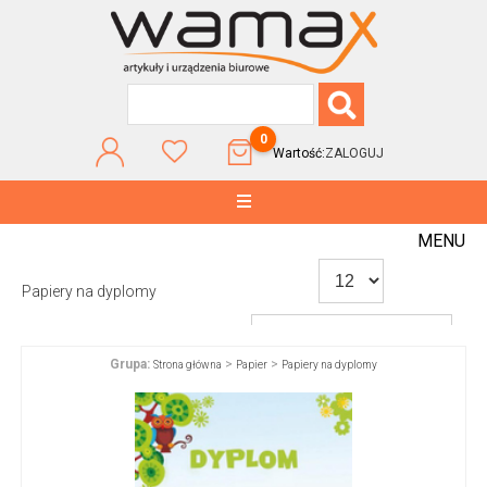
0
Wartość:
ZALOGUJ
MENU
Papiery na dyplomy
Grupa:
>
>
Strona główna
Papier
Papiery na dyplomy
WG POPULARNOŚCI