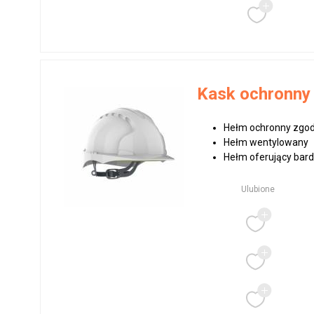
Kask ochronny
Hełm ochronny zgo
Hełm wentylowany
Hełm oferujący bard
Ulubione