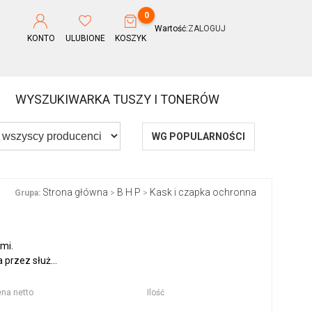
0
Wartość:
ZALOGUJ
KONTO
ULUBIONE
KOSZYK
WYSZUKIWARKA TUSZY I TONERÓW
WG POPULARNOŚCI
Strona główna
B H P
Kask i czapka ochronna
Grupa:
>
>
mi.
przez służ...
na netto
Ilość