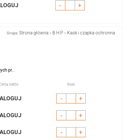
-
+
ALOGUJ
Strona główna
B H P
Kask i czapka ochronna
Grupa:
>
>
ch pr...
Cena netto
Ilość
-
+
ALOGUJ
-
+
ALOGUJ
-
+
ALOGUJ