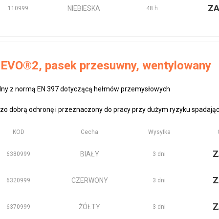
Z
NIEBIESKA
110999
48 h
 EVO®2, pasek przesuwny, wentylowany
dny z normą EN 397 dotyczącą hełmów przemysłowych
zo dobrą ochronę i przeznaczony do pracy przy dużym ryzyku spadający
KOD
Cecha
Wysyłka
Z
BIAŁY
6380999
3 dni
Z
CZERWONY
6320999
3 dni
Z
ŻÓŁTY
6370999
3 dni