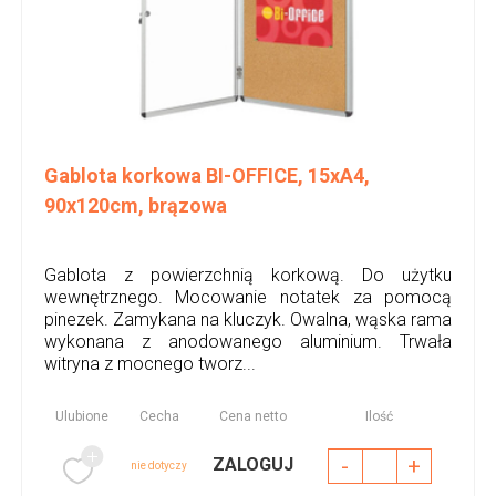
Gablota korkowa BI-OFFICE, 15xA4,
90x120cm, brązowa
Gablota z powierzchnią korkową. Do użytku
wewnętrznego. Mocowanie notatek za pomocą
pinezek. Zamykana na kluczyk. Owalna, wąska rama
wykonana z anodowanego aluminium. Trwała
witryna z mocnego tworz...
Ulubione
Cecha
Cena netto
Ilość
-
+
ZALOGUJ
nie dotyczy