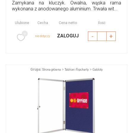
Zamykana na kluczyk. Owalna, wąska rama
wykonana z anodowanego aluminium. Trwała wit...
Ulubione
Cecha
Cena netto
Ilość
-
+
ZALOGUJ
nie dotyczy
Grupa:
>
>
Strona główna
Tablice i flipcharty
Gabloty