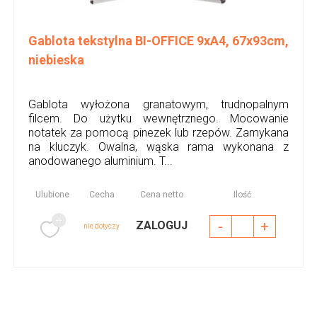
Gablota tekstylna BI-OFFICE 9xA4, 67x93cm,
niebieska
Gablota wyłożona granatowym, trudnopalnym
filcem. Do użytku wewnętrznego. Mocowanie
notatek za pomocą pinezek lub rzepów. Zamykana
na kluczyk. Owalna, wąska rama wykonana z
anodowanego aluminium. T...
Ulubione
Cecha
Cena netto
Ilość
-
+
ZALOGUJ
nie dotyczy