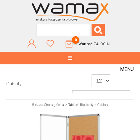
0
Wartość:
ZALOGUJ
MENU
Gabloty
Grupa:
>
>
Strona główna
Tablice i flipcharty
Gabloty
WG POPULARNOŚCI