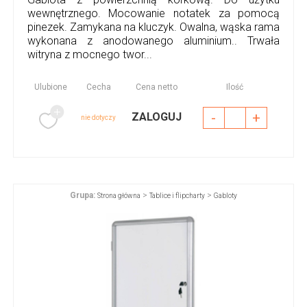
wewnętrznego. Mocowanie notatek za pomocą
pinezek. Zamykana na kluczyk. Owalna, wąska rama
wykonana z anodowanego aluminium.. Trwała
witryna z mocnego twor...
Ulubione
Cecha
Cena netto
Ilość
-
+
ZALOGUJ
nie dotyczy
Grupa:
>
>
Strona główna
Tablice i flipcharty
Gabloty