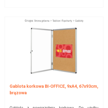
Grupa:
>
>
Strona główna
Tablice i flipcharty
Gabloty
Gablota korkowa BI-OFFICE, 9xA4, 67x93cm,
brązowa
Gablota z powierzchnią korkową. Do użytku