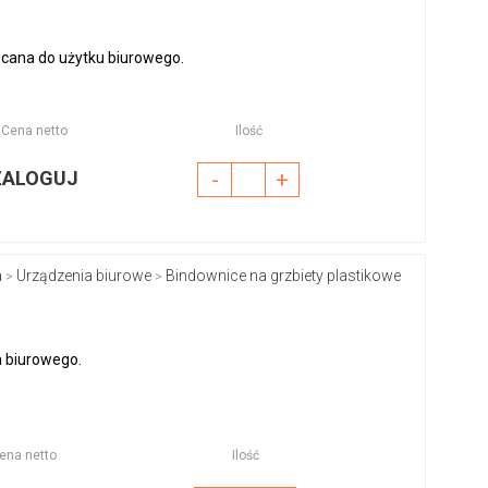
ecana do użytku biurowego.
Cena netto
Ilość
ZALOGUJ
-
+
a
Urządzenia biurowe
Bindownice na grzbiety plastikowe
>
>
a biurowego.
ena netto
Ilość