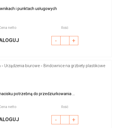
ownikach i punktach usługowych
Cena netto
Ilość
ALOGUJ
-
+
a
Urządzenia biurowe
Bindownice na grzbiety plastikowe
>
>
nacisku potrzebną do przedziurkowania ...
Cena netto
Ilość
ALOGUJ
-
+