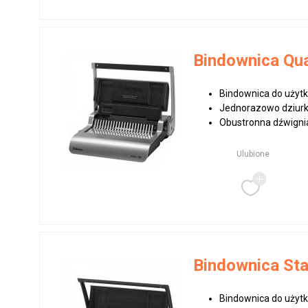
Bindownica Qu
Bindownica do użytk
Jednorazowo dziurku
Obustronna dźwignia
Ulubione
Bindownica Sta
Bindownica do użyt