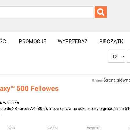
ŚCI
PROMOCJE
WYPRZEDAŻ
PIECZĄTKI
Strona główn
Grupa:
axy™ 500 Fellowes
u w biurze
je do 28 kartek A4 (80 g), może oprawiać dokumenty o grubości do 51
.
KOD
Cecha
Wysyłka