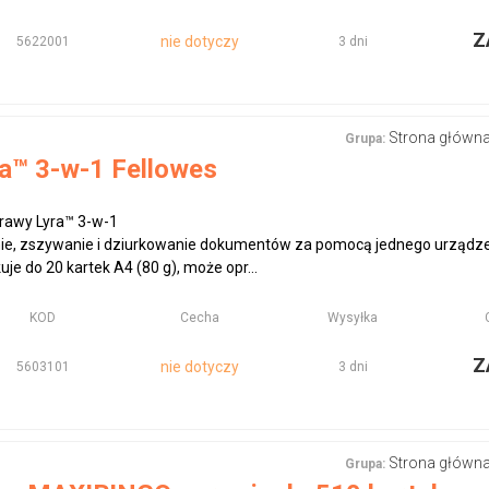
Z
nie dotyczy
5622001
3 dni
Strona główn
Grupa:
a™ 3-w-1 Fellowes
rawy Lyra™ 3-w-1
ie, zszywanie i dziurkowanie dokumentów za pomocą jednego urządz
e do 20 kartek A4 (80 g), może opr...
KOD
Cecha
Wysyłka
Z
nie dotyczy
5603101
3 dni
Strona główn
Grupa: