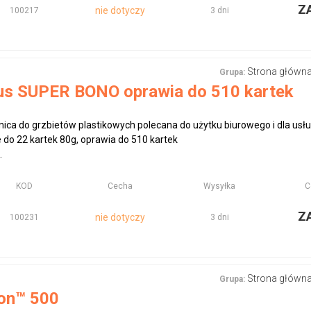
Z
nie dotyczy
100217
3 dni
Strona główn
Grupa:
us SUPER BONO oprawia do 510 kartek
ica do grzbietów plastikowych polecana do użytku biurowego i dla u
 do 22 kartek 80g, oprawia do 510 kartek
.
KOD
Cecha
Wysyłka
C
Z
nie dotyczy
100231
3 dni
Strona główn
Grupa:
ion™ 500