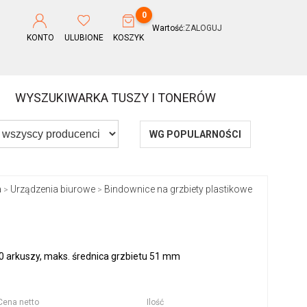
0
Wartość:
ZALOGUJ
KONTO
ULUBIONE
KOSZYK
WYSZUKIWARKA TUSZY I TONERÓW
WG POPULARNOŚCI
a
Urządzenia biurowe
Bindownice na grzbiety plastikowe
>
>
0 arkuszy, maks. średnica grzbietu 51 mm
Cena netto
Ilość