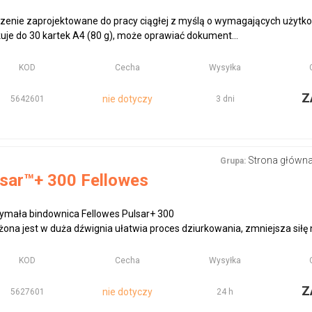
zenie zaprojektowane do pracy ciągłej z myślą o wymagających użytk
je do 30 kartek A4 (80 g), może oprawiać dokument...
KOD
Cecha
Wysyłka
Z
nie dotyczy
5642601
3 dni
Strona główn
Grupa:
sar™+ 300 Fellowes
zymała bindownica Fellowes Pulsar+ 300
ona jest w duża dźwignia ułatwia proces dziurkowania, zmniejsza siłę 
KOD
Cecha
Wysyłka
Z
nie dotyczy
5627601
24 h