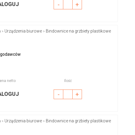
ALOGUJ
-
+
a
Urządzenia biurowe
Bindownice na grzbiety plastikowe
>
>
sługodawców
ena netto
Ilość
ALOGUJ
-
+
a
Urządzenia biurowe
Bindownice na grzbiety plastikowe
>
>