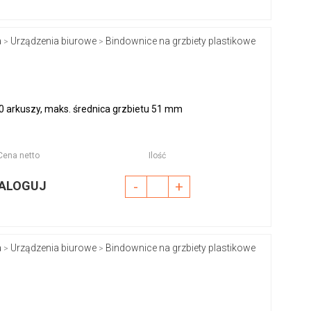
a
Urządzenia biurowe
Bindownice na grzbiety plastikowe
>
>
0 arkuszy, maks. średnica grzbietu 51 mm
Cena netto
Ilość
ALOGUJ
-
+
a
Urządzenia biurowe
Bindownice na grzbiety plastikowe
>
>