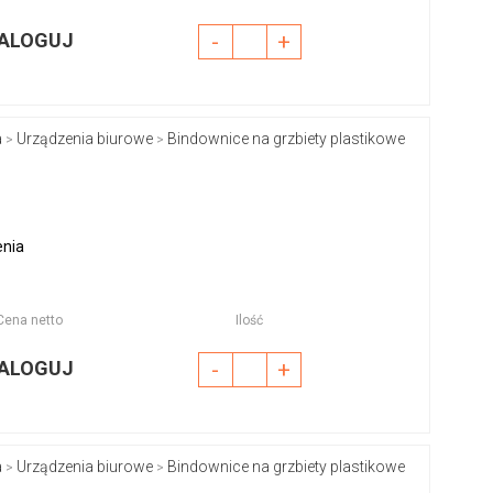
ALOGUJ
-
+
a
Urządzenia biurowe
Bindownice na grzbiety plastikowe
>
>
enia
Cena netto
Ilość
ALOGUJ
-
+
a
Urządzenia biurowe
Bindownice na grzbiety plastikowe
>
>