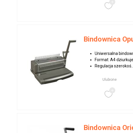
Bindownica Op
Uniwersalna bindown
Format: A4 dziurkuje
Regulacja szerokoś..
Ulubione
Bindownica Or