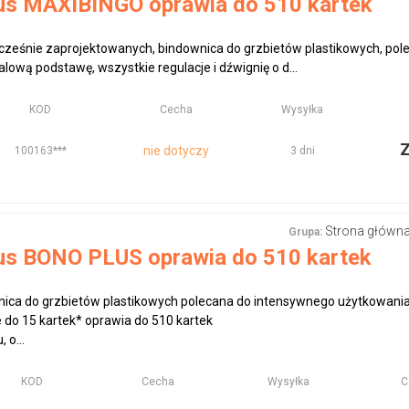
us MAXIBINGO oprawia do 510 kartek
wocześnie zaprojektowanych, bindownica do grzbietów plastikowych, pol
lową podstawę, wszystkie regulacje i dźwignię o d...
KOD
Cecha
Wysyłka
nie dotyczy
100163***
3 dni
Strona główn
Grupa:
us BONO PLUS oprawia do 510 kartek
nica do grzbietów plastikowych polecana do intensywnego użytkowani
e do 15 kartek* oprawia do 510 kartek
 o...
KOD
Cecha
Wysyłka
C