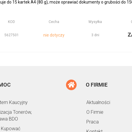
je do 15 kartek A4 (80 g), może oprawiać dokumenty o grubości do 15
KOD
Cecha
Wysyłka
Z
nie dotyczy
5627501
3 dni
MOC
O FIRMIE
tem Kaucyjny
Aktualności
lizacja Tonerów,
O Firmie
awa BDO
Praca
 Kupować
Kontakt