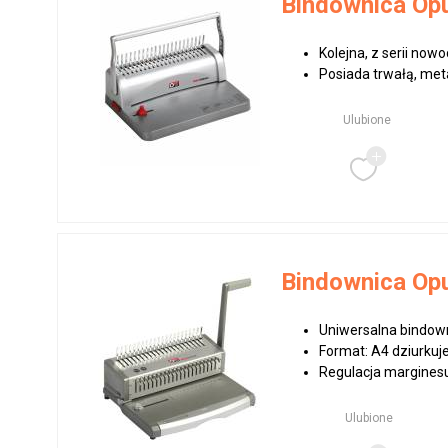
Bindownica Op
Kolejna, z serii no
Posiada trwałą, meta
Ulubione
Bindownica Op
Uniwersalna bindow
Format: A4 dziurkuj
Regulacja marginesu,
Ulubione