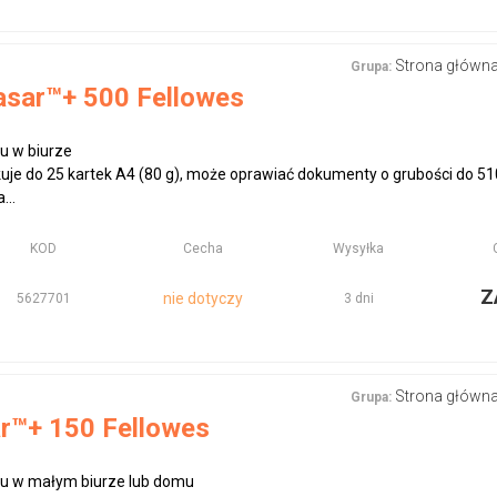
Strona główn
Grupa:
asar™+ 500 Fellowes
u w biurze
je do 25 kartek A4 (80 g), może oprawiać dokumenty o grubości do 51
...
KOD
Cecha
Wysyłka
Z
nie dotyczy
5627701
3 dni
Strona główn
Grupa:
r™+ 150 Fellowes
ku w małym biurze lub domu