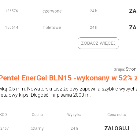
ZA
czerwone
136576
24 h
ZA
fioletowe
150614
24 h
ZOBACZ WIĘCEJ
Stron
Grupa:
Pentel EnerGel BLN15 -wykonany w 52% 
ką 0,5 mm. Nowatorski tusz żelowy zapewnia szybkie wysychan
lowy klips. Długość linii pisania 2000 m.
KOD
Cecha
Wysyłka
Cena netto
ZALOGUJ
czarny
62467
24 h