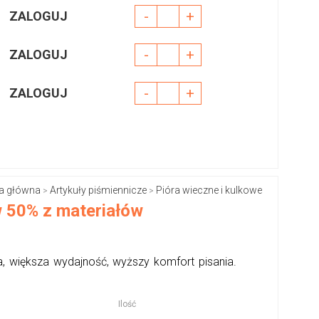
-
+
ZALOGUJ
-
+
ZALOGUJ
-
+
ZALOGUJ
a główna
Artykuły piśmiennicze
Pióra wieczne i kulkowe
>
>
w 50% z materiałów
 większa wydajność, wyższy komfort pisania.
Ilość