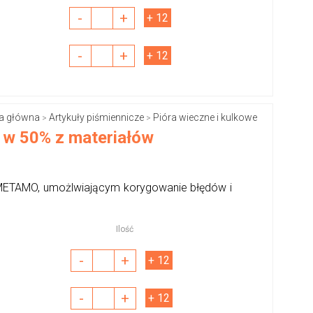
-
+
+ 12
-
+
+ 12
a główna
Artykuły piśmiennicze
Pióra wieczne i kulkowe
>
>
 w 50% z materiałów
METAMO, umożlwiającym korygowanie błędów i
Ilość
-
+
+ 12
-
+
+ 12