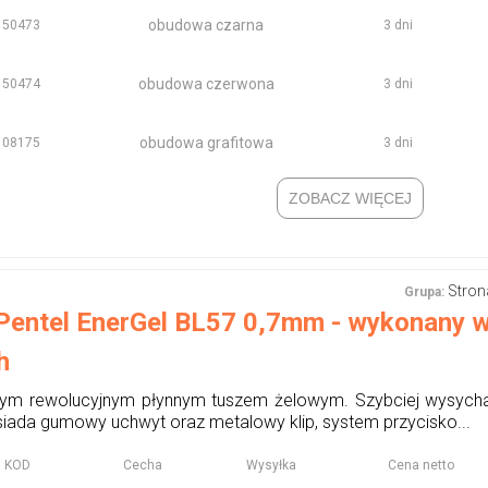
obudowa czarna
150473
3 dni
obudowa czerwona
150474
3 dni
obudowa grafitowa
108175
3 dni
ZOBACZ WIĘCEJ
Stron
Grupa:
Pentel EnerGel BL57 0,7mm - wykonany 
h
ym rewolucyjnym płynnym tuszem żelowym. Szybciej wysycha,
ada gumowy uchwyt oraz metalowy klip, system przycisko...
KOD
Cecha
Wysyłka
Cena netto