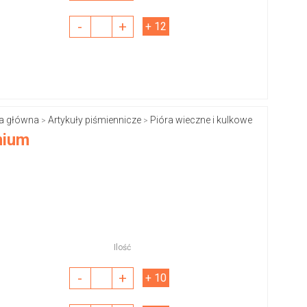
-
+
+ 12
a główna
Artykuły piśmiennicze
Pióra wieczne i kulkowe
>
>
mium
Ilość
-
+
+ 10