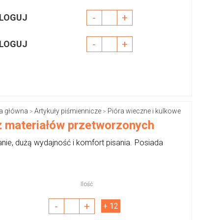
-
+
LOGUJ
-
+
LOGUJ
a główna
Artykuły piśmiennicze
Pióra wieczne i kulkowe
>
>
z materiałów przetworzonych
ie, dużą wydajność i komfort pisania. Posiada
Ilość
-
+
+ 12