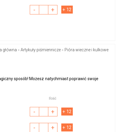
-
+
+ 12
a główna
Artykuły piśmiennicze
Pióra wieczne i kulkowe
>
>
magiczny sposób! Możesz natychmiast poprawić swoje
Ilość
-
+
+ 12
-
+
+ 12