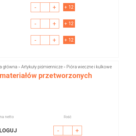
-
+
+ 12
-
+
+ 12
-
+
+ 12
a główna
Artykuły piśmiennicze
Pióra wieczne i kulkowe
>
>
 materiałów przetworzonych
na netto
Ilość
-
+
LOGUJ