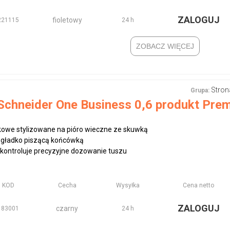
ZALOGUJ
fioletowy
221115
24 h
ZOBACZ WIĘCEJ
Stron
Grupa:
Schneider One Business 0,6 produkt Pre
lkowe stylizowane na pióro wieczne ze skuwką
 gładko piszącą końcówką
kontroluje precyzyjne dozowanie tuszu
KOD
Cecha
Wysyłka
Cena netto
ZALOGUJ
czarny
183001
24 h