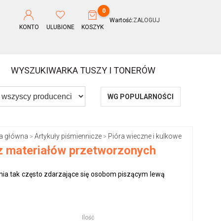
0
Wartość:
ZALOGUJ
KONTO
ULUBIONE
KOSZYK
WYSZUKIWARKA TUSZY I TONERÓW
WG POPULARNOŚCI
a główna
Artykuły piśmiennicze
Pióra wieczne i kulkowe
>
>
z materiałów przetworzonych
ia tak często zdarzające się osobom piszącym lewą
Ilość