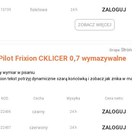
ZALOGUJ
fioletowe
115739
24 h
ZOBACZ WIĘCEJ
Stron
Grupa:
Pilot Frixion CKLICER 0,7 wymazywalne
y wymiar w pisaniu
xion tekst potrzyj dynamicznie szarą końcówką i zobacz jak znika w 
KOD
Cecha
Wysyłka
Cena netto
ZALOGUJ
czarny
222406
24 h
ZALOGUJ
czerwony
222407
24 h