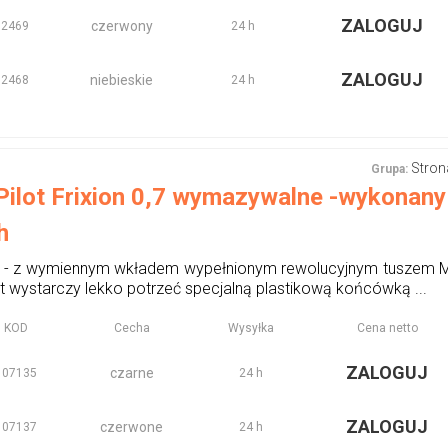
ZALOGUJ
czerwony
62469
24 h
ZALOGUJ
niebieskie
62468
24 h
Stron
Grupa:
Pilot Frixion 0,7 wymazywalne -wykonany
h
N - z wymiennym wkładem wypełnionym rewolucyjnym tuszem 
t wystarczy lekko potrzeć specjalną plastikową końcówką ...
KOD
Cecha
Wysyłka
Cena netto
ZALOGUJ
czarne
107135
24 h
ZALOGUJ
czerwone
107137
24 h