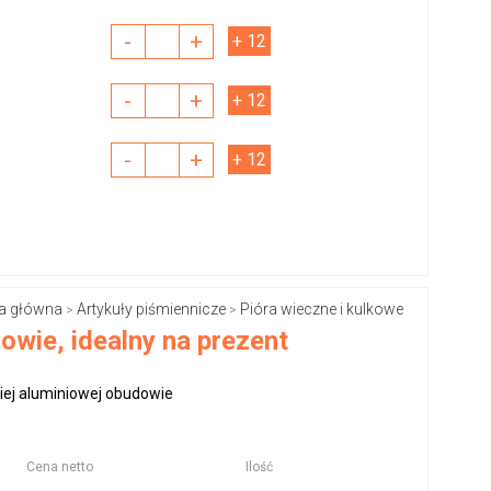
-
+
+ 12
-
+
+ 12
-
+
+ 12
a główna
Artykuły piśmiennicze
Pióra wieczne i kulkowe
>
>
owie, idealny na prezent
iej aluminiowej obudowie
Cena netto
Ilość