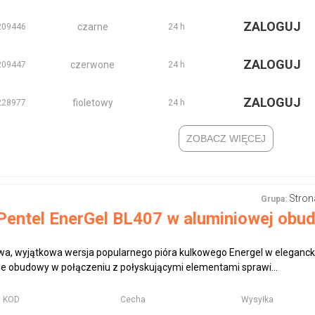
ZALOGUJ
czarne
209446
24 h
ZALOGUJ
czerwone
209447
24 h
ZALOGUJ
fioletowy
228977
24 h
ZOBACZ WIĘCEJ
Stron
Grupa:
Pentel EnerGel BL407 w aluminiowej obud
wa, wyjątkowa wersja popularnego pióra kulkowego Energel w eleganck
 obudowy w połączeniu z połyskującymi elementami sprawi...
KOD
Cecha
Wysyłka