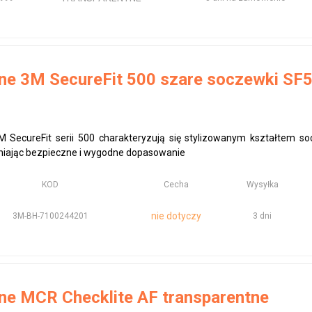
nne 3M SecureFit 500 szare soczewki S
M SecureFit serii 500 charakteryzują się stylizowanym kształtem s
iając bezpieczne i wygodne dopasowanie
KOD
Cecha
Wysyłka
nie dotyczy
3M-BH-7100244201
3 dni
ne MCR Checklite AF transparentne