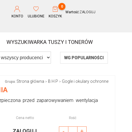
0
Wartość:
ZALOGUJ
KONTO
ULUBIONE
KOSZYK
WYSZUKIWARKA TUSZY I TONERÓW
WG POPULARNOŚCI
Strona główna
B H P
Gogle i okulary ochronne
Grupa:
>
>
IA
zpieczona przed zaparowywaniem wentylacja
Cena netto
Ilość
-
+
ZALOGUJ