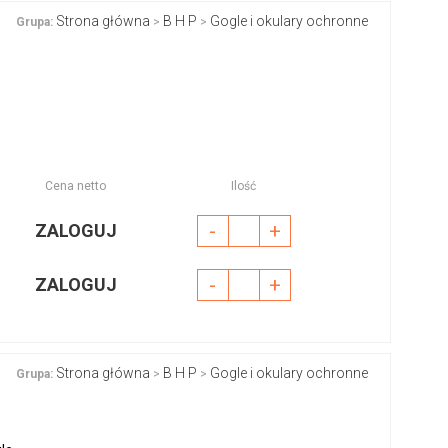
Strona główna
B H P
Gogle i okulary ochronne
Grupa:
>
>
Cena netto
Ilość
-
+
ZALOGUJ
-
+
ZALOGUJ
Strona główna
B H P
Gogle i okulary ochronne
Grupa:
>
>