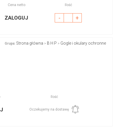
Cena netto
Ilość
-
+
ZALOGUJ
Strona główna
B H P
Gogle i okulary ochronne
Grupa:
>
>
o
Ilość
J
Oczekujemy na dostawę