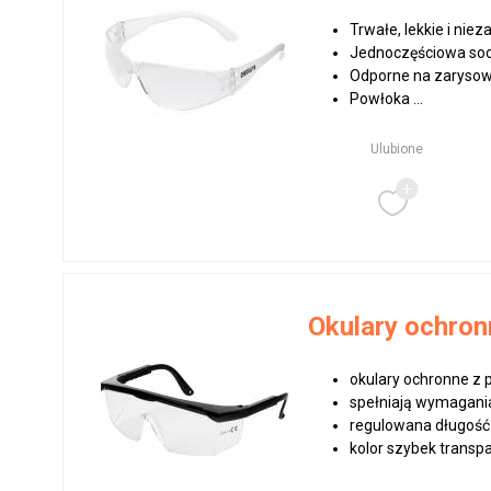
Trwałe, lekkie i ni
Jednoczęściowa soc
Odporne na zaryso
Powłoka ...
Ulubione
Okulary ochron
okulary ochronne z
spełniają wymagan
regulowana długość
kolor szybek transp