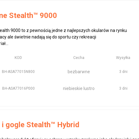
ne Stealth™ 9000
ealth 9000 to z pewnością jedne z najlepszych okularów na rynku
y ale świetnie nadają się do sportu czy rekreacji
ał...
KOD
Cecha
Wysyłka
bezbarwne
BH-ASA77015N800
3 dni
niebieskie lustro
BH-ASA77016P000
3 dni
 i gogle Stealth™ Hybrid