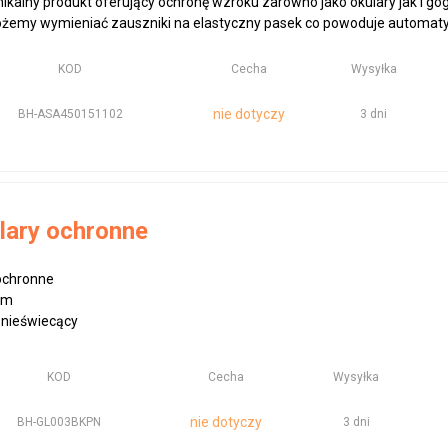
nikalny produkt oferujący ochronę wzroku zarówno jako okulary jak i go
żemy wymieniać zauszniki na elastyczny pasek co powoduje automatyc
KOD
Cecha
Wysyłka
nie dotyczy
BH-ASA450151102
3 dni
lary ochronne
ochronne
mm
 nieświecący
KOD
Cecha
Wysyłka
nie dotyczy
BH-GL003BKPN
3 dni