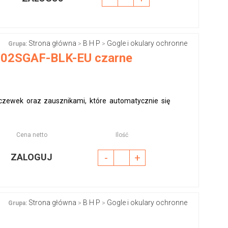
Strona główna
B H P
Gogle i okulary ochronne
Grupa:
>
>
F502SGAF-BLK-EU czarne
oczewek oraz zausznikami, które automatycznie się
Cena netto
Ilość
ZALOGUJ
-
+
Strona główna
B H P
Gogle i okulary ochronne
Grupa:
>
>