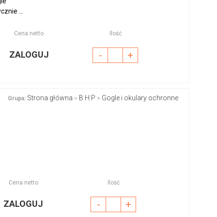
gle
znie ...
Cena netto
Ilość
ZALOGUJ
-
+
Strona główna
B H P
Gogle i okulary ochronne
Grupa:
>
>
Cena netto
Ilość
ZALOGUJ
-
+