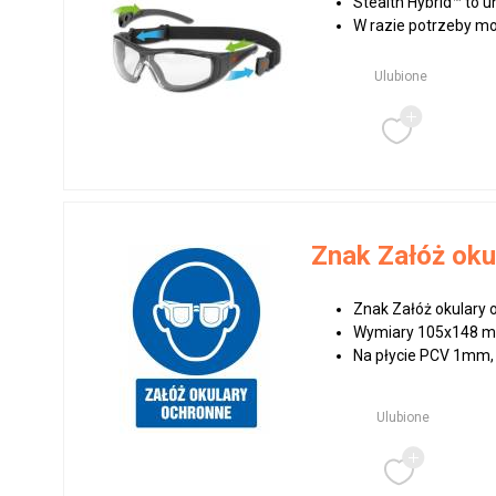
Stealth Hybrid™ to u
W razie potrzeby mo
Ulubione
Znak Załóż oku
Znak Załóż okulary 
Wymiary 105x148 
Na płycie PCV 1mm,
Ulubione