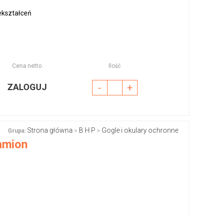
ekształceń
Cena netto
Ilość
ZALOGUJ
-
+
Strona główna
B H P
Gogle i okulary ochronne
Grupa:
>
>
amion