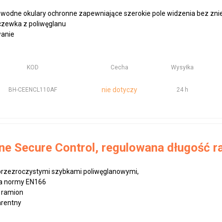
ezawodne okulary ochronne zapewniające szerokie pole widzenia bez zni
zewka z poliwęglanu
wanie
KOD
Cecha
Wysyłka
nie dotyczy
BH-CEENCL110AF
24 h
ne Secure Control, regulowana długość r
 przezroczystymi szybkami poliwęglanowymi,
ia normy EN166
 ramion
arentny