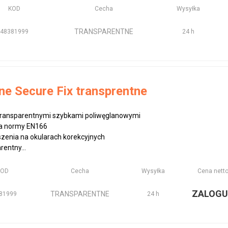
KOD
Cecha
Wysyłka
TRANSPARENTNE
48381999
24 h
ne Secure Fix transprentne
 transparentnymi szybkami poliwęglanowymi
ia normy EN166
zenia na okularach korekcyjnych
rentny...
KOD
Cecha
Wysyłka
Cena nett
ZALOGU
TRANSPARENTNE
81999
24 h