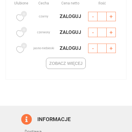
Ulubione
Cecha
Cena netto
Ilość
-
+
ZALOGUJ
czarny
-
+
ZALOGUJ
czerwony
-
+
ZALOGUJ
jasno-niebieski
ZOBACZ WIĘCEJ
INFORMACJE
Dostawa