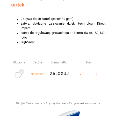
kartek
Zszywa do 40 kartek (papier 80 gsm)
Łatwe, dokładne zszywanie dzięki technologii Direct
Impact
Łatwa do regulowacji prowadnica do formatów A6, A2, US i
folio
Głębokość ...
Ulubione
Cecha
Cena netto
Ilość
-
+
ZALOGUJ
nie dotyczy
Grupa:
>
>
Strona główna
Artykuły biurowe
Zszywacze i rozszywacze