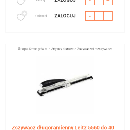
-
+
ZALOGUJ
czarny
-
+
ZALOGUJ
niebieski
Grupa:
>
>
Strona główna
Artykuły biurowe
Zszywacze i rozszywacze
Zszywacz długoramienny Leitz 5560 do 40