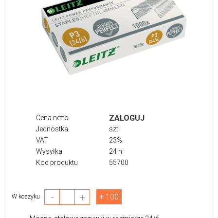
ZALOGUJ
Cena netto
Jednostka
szt.
VAT
23%
Wysyłka
24 h
Kod produktu
55700
-
+
+ 100
W koszyku