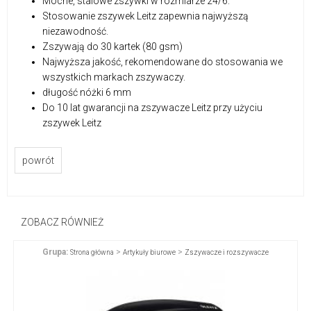
Mocne, stalowe zszywki w rozmiarze 24/6.
Stosowanie zszywek Leitz zapewnia najwyższą
niezawodność.
Zszywają do 30 kartek (80 gsm)
Najwyższa jakość, rekomendowane do stosowania we
wszystkich markach zszywaczy.
długość nóżki 6 mm
Do 10 lat gwarancji na zszywacze Leitz przy użyciu
zszywek Leitz
powrót
ZOBACZ RÓWNIEŻ
Grupa:
>
>
Strona główna
Artykuły biurowe
Zszywacze i rozszywacze