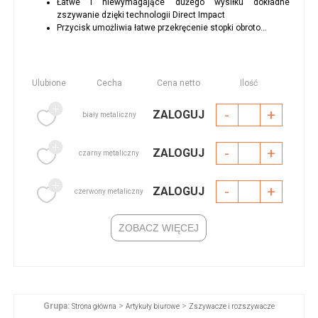
Łatwe i niewymagające dużego wysiłku dokładne
zszywanie dzięki technologii Direct Impact
Przycisk umożliwia łatwe przekręcenie stopki obroto...
Ulubione
Cecha
Cena netto
Ilość
-
+
ZALOGUJ
biały metaliczny
-
+
ZALOGUJ
czarny metaliczny
-
+
ZALOGUJ
czerwony metaliczny
ZOBACZ WIĘCEJ
Grupa:
>
>
Strona główna
Artykuły biurowe
Zszywacze i rozszywacze