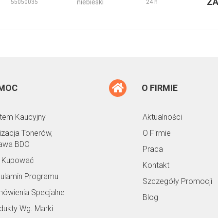
Z
niebieski
55050035
24 h
MOC
O FIRMIE
tem Kaucyjny
Aktualności
lizacja Tonerów,
O Firmie
awa BDO
Praca
 Kupować
Kontakt
ulamin Programu
Szczegóły Promocji
ówienia Specjalne
Blog
dukty Wg. Marki