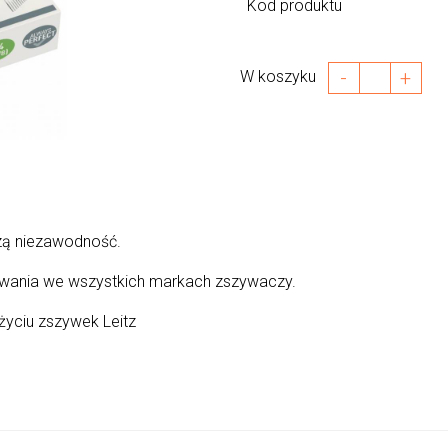
Kod produktu
-
+
W koszyku
zą niezawodność.
wania we wszystkich markach zszywaczy.
użyciu zszywek Leitz