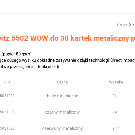
St
Grupa:
itz 5502 WOW do 30 kartek metaliczny p
 (papier 80 gsm)
ce dużego wysiłku dokładne zszywanie dzięki technologii Direct Impac
atwe przekręcenie stopki obroto...
KOD
Cecha
Wysyłka
biały metaliczny
55021001
24 h
czarny metaliczny
55021095
24 h
czerwony metaliczny
55021026
24 h