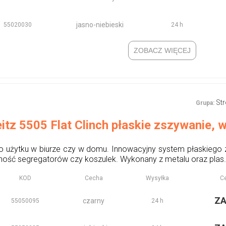
jasno-niebieski
55020030
24 h
ZOBACZ WIĘCEJ
St
Grupa:
tz 5505 Flat Clinch płaskie zszywanie,
o użytku w biurze czy w domu. Innowacyjny system płaskiego
ość segregatorów czy koszulek. Wykonany z metalu oraz plas.
KOD
Cecha
Wysyłka
Ce
Z
czarny
55050095
24 h