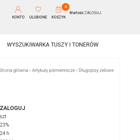
0
Wartość:
ZALOGUJ
KONTO
ULUBIONE
KOSZYK
WYSZUKIWARKA TUSZY I TONERÓW
Strona główna
Artykuły piśmiennicze
Długopisy żelowe
>
>
ZALOGUJ
szt.
23%
24 h