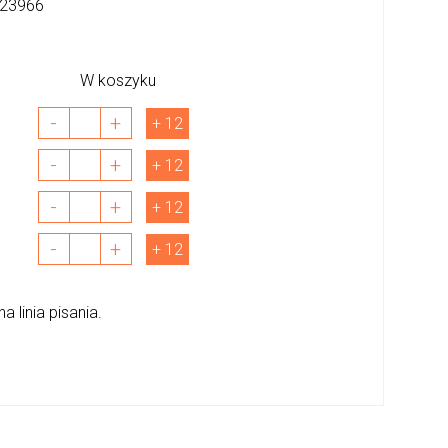
23966
W koszyku
-
+
+ 12
-
+
+ 12
-
+
+ 12
-
+
+ 12
linia pisania.