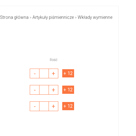
Strona główna
Artykuły piśmiennicze
Wkłady wymienne
>
>
Ilość
-
+
+ 12
-
+
+ 12
-
+
+ 12