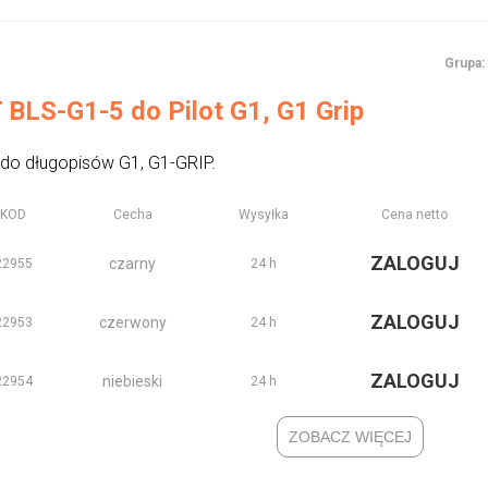
Grupa:
BLS-G1-5 do Pilot G1, G1 Grip
 do długopisów G1, G1-GRIP.
KOD
Cecha
Wysyłka
Cena netto
ZALOGUJ
czarny
22955
24 h
ZALOGUJ
czerwony
22953
24 h
ZALOGUJ
niebieski
22954
24 h
ZOBACZ WIĘCEJ