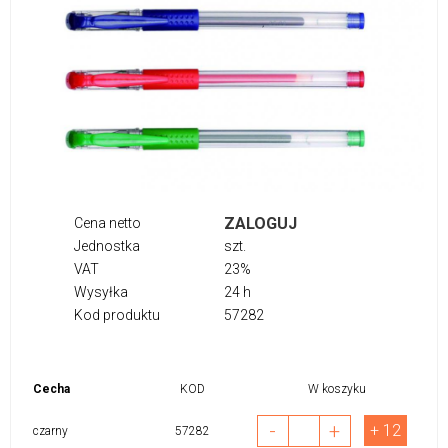
ZALOGUJ
Cena netto
Jednostka
szt.
VAT
23%
Wysyłka
24 h
Kod produktu
57282
Cecha
KOD
W koszyku
-
+
+ 12
czarny
57282