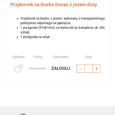
Przybornik na biurko Donau z jeżem duży
Przybornik na biurko, z jeżem, wykonany z transparentnego
polistyrenu odpornego na pęknięcia
1 przegroda (97x81mm) na karteczki (w komplecie ok. 300
sztuk)
1 przegroda na artyk...
Ulubione
Cecha
Cena netto
Ilość
-
+
ZALOGUJ
transparentny