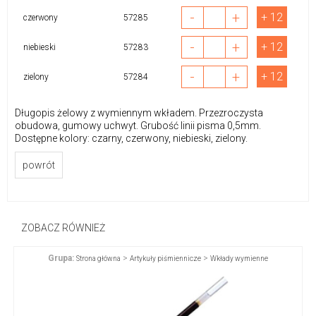
-
+
+ 12
czerwony
57285
-
+
+ 12
niebieski
57283
-
+
+ 12
zielony
57284
Długopis żelowy z wymiennym wkładem. Przezroczysta
obudowa, gumowy uchwyt. Grubość linii pisma 0,5mm.
Dostępne kolory: czarny, czerwony, niebieski, zielony.
powrót
ZOBACZ RÓWNIEŻ
Grupa:
>
>
Strona główna
Artykuły piśmiennicze
Wkłady wymienne