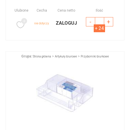
Ulubione
Cecha
Cena netto
Ilość
-
+
ZALOGUJ
nie dotyczy
+ 24
Grupa:
>
>
Strona główna
Artykuły biurowe
Przyborniki biurkowe