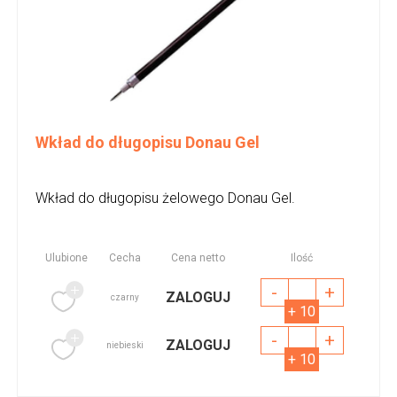
Wkład do długopisu Donau Gel
Wkład do długopisu żelowego Donau Gel.
Ulubione
Cecha
Cena netto
Ilość
-
+
ZALOGUJ
czarny
+ 10
-
+
ZALOGUJ
niebieski
+ 10