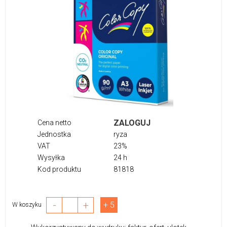
ZALOGUJ
Cena netto
Jednostka
ryza
VAT
23%
Wysyłka
24 h
Kod produktu
81818
-
+
+ 5
W koszyku