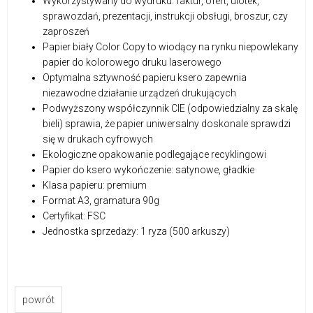
Wykorzystywany do wydruku: faktur, ofert, ulotek,
sprawozdań, prezentacji, instrukcji obsługi, broszur, czy
zaproszeń
Papier biały Color Copy to wiodący na rynku niepowlekany
papier do kolorowego druku laserowego
Optymalna sztywność papieru ksero zapewnia
niezawodne działanie urządzeń drukujących
Podwyższony współczynnik CIE (odpowiedzialny za skalę
bieli) sprawia, że papier uniwersalny doskonale sprawdzi
się w drukach cyfrowych
Ekologiczne opakowanie podlegające recyklingowi
Papier do ksero wykończenie: satynowe, gładkie
Klasa papieru: premium
Format A3, gramatura 90g
Certyfikat: FSC
Jednostka sprzedaży: 1 ryza (500 arkuszy)
powrót