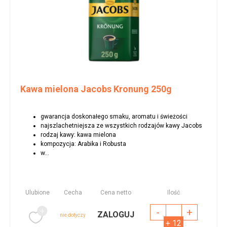
Kawa mielona Jacobs Kronung 250g
gwarancja doskonałego smaku, aromatu i świeżości
najszlachetniejsza ze wszystkich rodzajów kawy Jacobs
rodzaj kawy: kawa mielona
kompozycja: Arabika i Robusta
w...
Ulubione
Cecha
Cena netto
Ilość
-
+
ZALOGUJ
nie dotyczy
+ 12