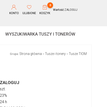
0
Wartość:
ZALOGUJ
KONTO
ULUBIONE
KOSZYK
WYSZUKIWARKA TUSZY I TONERÓW
Strona główna
Tusze i tonery
Tusze TIOM
Grupa:
>
>
ZALOGUJ
szt.
23%
24 h