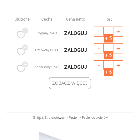
Ulubione
Cecha
Cena netto
Ilość
-
+
ZALOGUJ
Ceglany ZR09
+ 5
-
+
ZALOGUJ
Czerwony CO44
+ 5
-
+
ZALOGUJ
Kanarkowy CY39
+ 5
ZOBACZ WIĘCEJ
Grupa:
>
>
Strona główna
Papier
Papier do ploterów