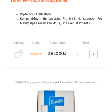
Toner HP 44A CF244A Black
Wydajność 1000 stron
Kompatybilny : Hp LaserJet Pro M14, Hp LaserJet Pro
M15W, Hp LaserJet Pro M15a, Hp LaserJet Pro M17
Ulubione
Cecha
Cena netto
Ilość
-
+
ZALOGUJ
nie dotyczy
Grupa:
>
>
Strona główna
Organizacja dokumentów
Koszulki i ofertówki