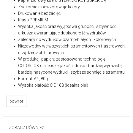
Papier biurowy ksero SYLVAMO REY SUPERIOR
Znakomicie odwzorowuje kolory
Drukowanie bez zacięć
Klasa PREMIUM
Wysoka jakość oraz wyjątkowa grubość i sztywność
arkusza gwarantujące doskonałość wydruków
Zalecany do wydruków czarno-białych i kolorowych
Niezawodny we wszystkich atramentowych i laserowych
urządzeniach biurowych
W produkcji papieru zastosowano technologię
COLORLOK dla lepszej jakości druku - bardziej wyraziste,
bardziej nasycone wydruki i szybsze schnięcie atramentu
Format: A4, 80g
Wysoka białość: CIE 168 (idealna biel)
powrót
ZOBACZ RÓWNIEŻ