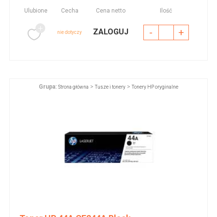
Ulubione
Cecha
Cena netto
Ilość
-
+
ZALOGUJ
nie dotyczy
Grupa:
>
>
Strona główna
Tusze i tonery
Tonery HP oryginalne