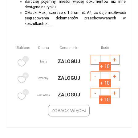
Bardziej pojemny, mieści więcej dokumentów niż inne
dostępne na rynku.
Okładki Maxi, szersze o 1,5 cm niż A4, co daje możliwość
segregowania dokumentów przechowywanych w
koszulkach za ...
Ulubione
Cecha
Cena netto
Ilość
-
+
ZALOGUJ
biały
+ 10
-
+
ZALOGUJ
czarny
+ 10
-
+
ZALOGUJ
czerwony
+ 10
ZOBACZ WIĘCEJ