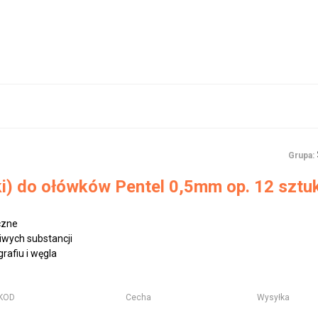
Grupa:
iki) do ołówków Pentel 0,5mm op. 12 sztuk
czne
iwych substancji
rafiu i węgla
KOD
Cecha
Wysyłka