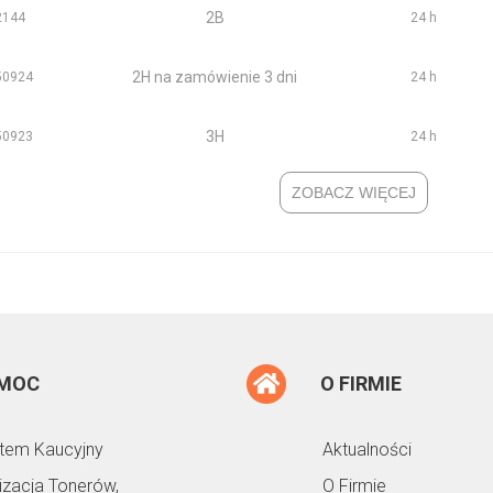
2B
2144
24 h
2H na zamówienie 3 dni
50924
24 h
3H
50923
24 h
ZOBACZ WIĘCEJ
MOC
O FIRMIE
tem Kaucyjny
Aktualności
lizacja Tonerów,
O Firmie