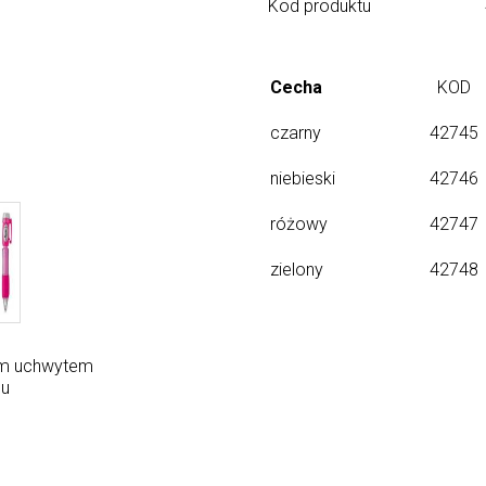
Kod produktu
Cecha
KOD
czarny
42745
niebieski
42746
różowy
42747
zielony
42748
m uchwytem
mu