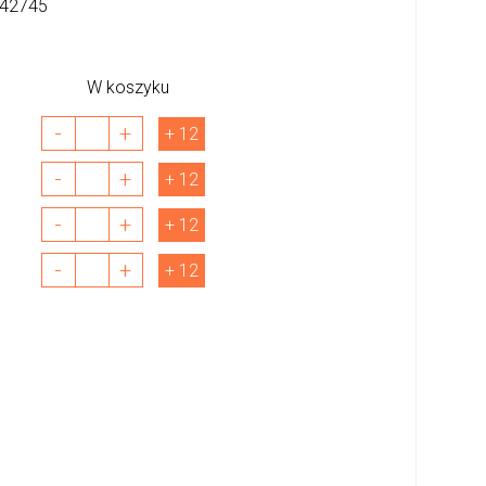
42745
W koszyku
-
+
+ 12
-
+
+ 12
-
+
+ 12
-
+
+ 12