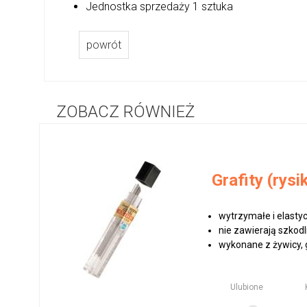
Jednostka sprzedaży 1 sztuka
powrót
ZOBACZ RÓWNIEŻ
Grafity (rys
wytrzymałe i elasty
nie zawierają szkodl
wykonane z żywicy, g
Ulubione