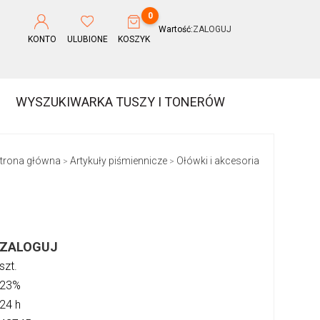
0
Wartość:
ZALOGUJ
KONTO
ULUBIONE
KOSZYK
WYSZUKIWARKA TUSZY I TONERÓW
trona główna
Artykuły piśmiennicze
Ołówki i akcesoria
>
>
ZALOGUJ
szt.
23%
24 h