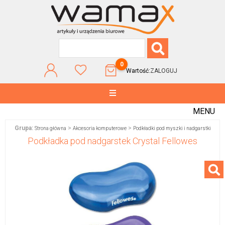
0
Wartość:
ZALOGUJ
MENU
Grupa:
>
>
Strona główna
Akcesoria komputerowe
Podkładki pod myszki i nadgarstki
Podkładka pod nadgarstek Crystal Fellowes