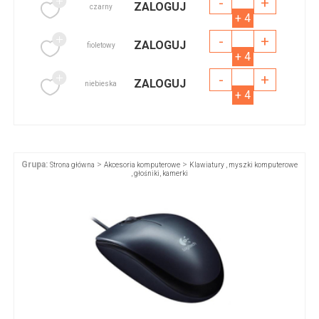
-
+
ZALOGUJ
czarny
+ 4
-
+
ZALOGUJ
fioletowy
+ 4
-
+
ZALOGUJ
niebieska
+ 4
Grupa:
>
>
Strona główna
Akcesoria komputerowe
Klawiatury , myszki komputerowe
, głośniki, kamerki