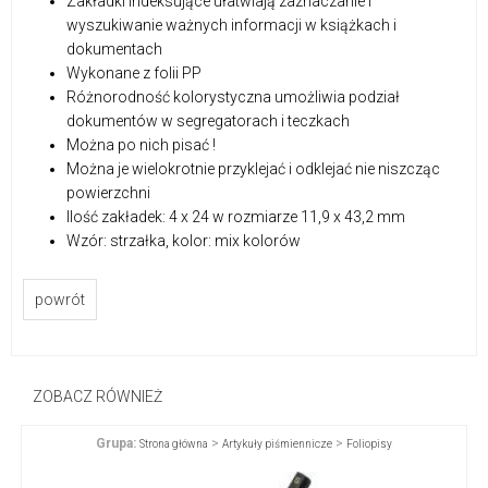
Zakładki indeksujące ułatwiają zaznaczanie i
wyszukiwanie ważnych informacji w książkach i
dokumentach
Wykonane z folii PP
Różnorodność kolorystyczna umożliwia podział
dokumentów w segregatorach i teczkach
Można po nich pisać !
Można je wielokrotnie przyklejać i odklejać nie niszcząc
powierzchni
Ilość zakładek: 4 x 24 w rozmiarze 11,9 x 43,2 mm
Wzór: strzałka, kolor: mix kolorów
powrót
ZOBACZ RÓWNIEŻ
Grupa:
>
>
Strona główna
Artykuły piśmiennicze
Foliopisy