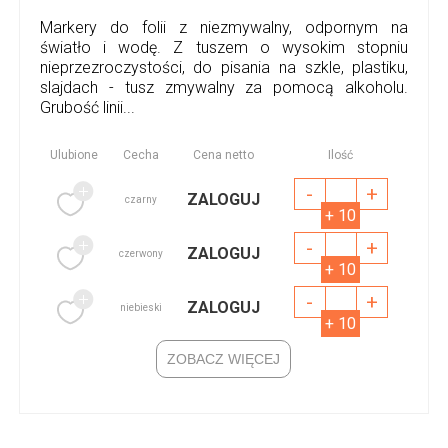
Markery do folii z niezmywalny, odpornym na
światło i wodę. Z tuszem o wysokim stopniu
nieprzezroczystości, do pisania na szkle, plastiku,
slajdach - tusz zmywalny za pomocą alkoholu.
Grubość linii...
Ulubione
Cecha
Cena netto
Ilość
-
+
ZALOGUJ
czarny
+ 10
-
+
ZALOGUJ
czerwony
+ 10
-
+
ZALOGUJ
niebieski
+ 10
ZOBACZ WIĘCEJ