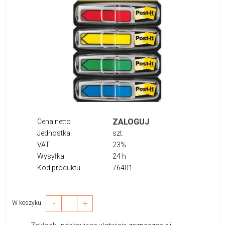
ZALOGUJ
Cena netto
Jednostka
szt.
VAT
23%
Wysyłka
24 h
Kod produktu
76401
-
+
W koszyku