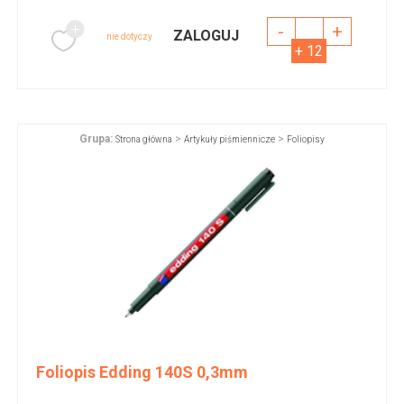
-
+
ZALOGUJ
nie dotyczy
+ 12
Grupa:
>
>
Strona główna
Artykuły piśmiennicze
Foliopisy
Foliopis Edding 140S 0,3mm