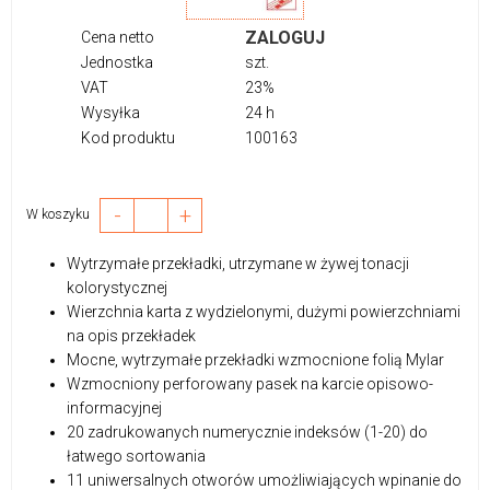
ZALOGUJ
Cena netto
Jednostka
szt.
VAT
23%
Wysyłka
24 h
Kod produktu
100163
-
+
W koszyku
Wytrzymałe przekładki, utrzymane w żywej tonacji
kolorystycznej
Wierzchnia karta z wydzielonymi, dużymi powierzchniami
na opis przekładek
Mocne, wytrzymałe przekładki wzmocnione folią Mylar
Wzmocniony perforowany pasek na karcie opisowo-
informacyjnej
20 zadrukowanych numerycznie indeksów (1-20) do
łatwego sortowania
11 uniwersalnych otworów umożliwiających wpinanie do