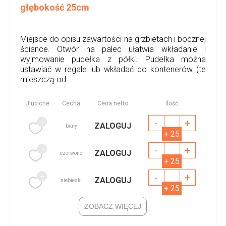
głębokość 25cm
Miejsce do opisu zawartości na grzbietach i bocznej
ściance. Otwór na palec ułatwia wkładanie i
wyjmowanie pudełka z półki. Pudełka można
ustawiać w regale lub wkładać do kontenerów (te
mieszczą od...
Ulubione
Cecha
Cena netto
Ilość
-
+
ZALOGUJ
biały
+ 25
-
+
ZALOGUJ
czerwone
+ 25
-
+
ZALOGUJ
niebieski
+ 25
ZOBACZ WIĘCEJ