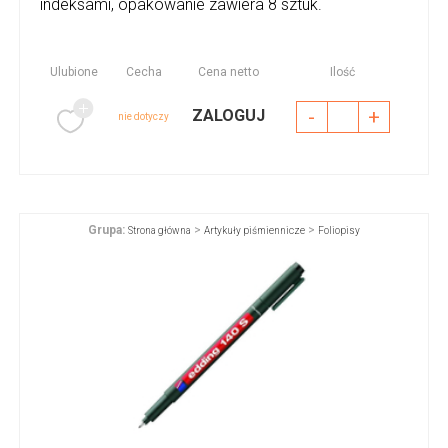
indeksami, opakowanie zawiera 8 sztuk.
Ulubione
Cecha
Cena netto
Ilość
-
+
ZALOGUJ
nie dotyczy
Grupa:
>
>
Strona główna
Artykuły piśmiennicze
Foliopisy