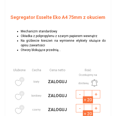
Segregator Esselte Eko A4 75mm z okuciem
Mechanizm standardowy
Okładka z polipropylenu z szarym papierem wewnątrz
Na grzbiecie kieszeń na wymienne etykiety służące do
opisu zawartości
Otwory blokujące przednią...
Ulubione
Cecha
Cena netto
Ilość
Oczekujemy na
ZALOGUJ
biały
dostawę
-
+
ZALOGUJ
bordowy
+ 20
-
+
ZALOGUJ
czarny
+ 20