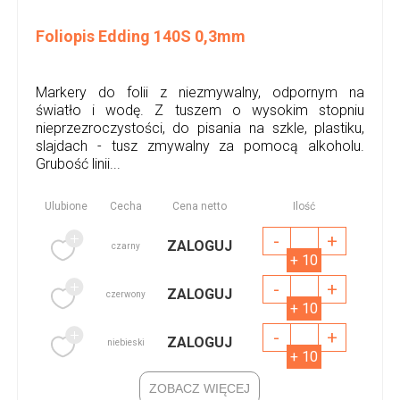
Foliopis Edding 140S 0,3mm
Markery do folii z niezmywalny, odpornym na
światło i wodę. Z tuszem o wysokim stopniu
nieprzezroczystości, do pisania na szkle, plastiku,
slajdach - tusz zmywalny za pomocą alkoholu.
Grubość linii...
Ulubione
Cecha
Cena netto
Ilość
-
+
ZALOGUJ
czarny
+ 10
-
+
ZALOGUJ
czerwony
+ 10
-
+
ZALOGUJ
niebieski
+ 10
ZOBACZ WIĘCEJ