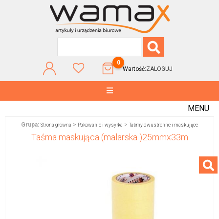
0
Wartość:
ZALOGUJ
MENU
Grupa:
>
>
Strona główna
Pakowanie i wysyłka
Taśmy dwustronne i maskujące
Taśma maskująca (malarska )25mmx33m