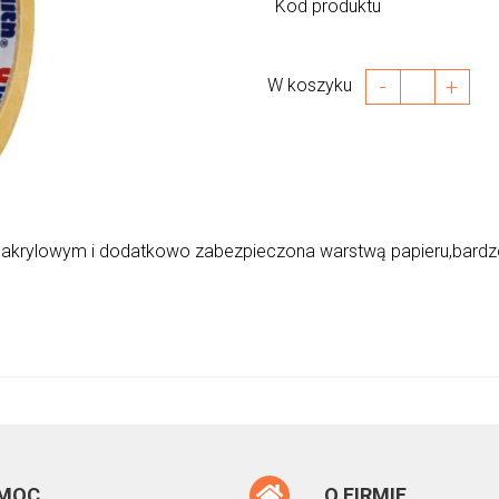
Kod produktu
-
+
W koszyku
 akrylowym i dodatkowo zabezpieczona warstwą papieru,bardz
MOC
O FIRMIE