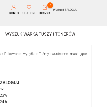
0
Wartość:
ZALOGUJ
KONTO
ULUBIONE
KOSZYK
WYSZUKIWARKA TUSZY I TONERÓW
a
Pakowanie i wysyłka
Taśmy dwustronne i maskujące
>
>
ZALOGUJ
szt.
23%
24 h