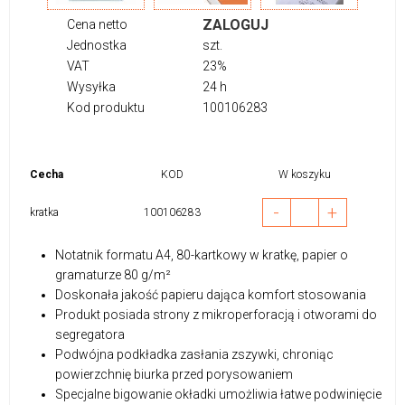
ZALOGUJ
Cena netto
Jednostka
szt.
VAT
23%
Wysyłka
24 h
Kod produktu
100106283
Cecha
KOD
W koszyku
-
+
kratka
100106283
Notatnik formatu A4, 80-kartkowy w kratkę, papier o
gramaturze 80 g/m²
Doskonała jakość papieru dająca komfort stosowania
Produkt posiada strony z mikroperforacją i otworami do
segregatora
Podwójna podkładka zasłania zszywki, chroniąc
powierzchnię biurka przed porysowaniem
Specjalne bigowanie okładki umożliwia łatwe podwinięcie