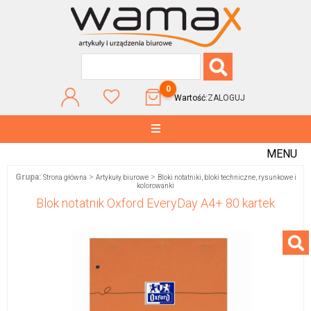
0
Wartość:
ZALOGUJ
MENU
Grupa:
>
>
Strona główna
Artykuły biurowe
Bloki notatniki, bloki techniczne, rysunkowe i
kolorowanki
Blok notatnik Oxford EveryDay A4+ 80 kartek