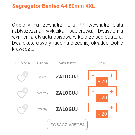
Segregator Bantex A4 80mm XXL
Oklejony na zewnątrz folią PP, wewnątrz biała
nabłyszczana wyklejka papierowa. Dwustronna
wymienna etykieta opisowa w kolorze segregatora.
Dwa okute otwory rado na przedniej okładce. Dolne
krawędzi...
Ulubione
Cecha
Cena netto
Ilość
-
+
ZALOGUJ
biały
+ 20
-
+
ZALOGUJ
bordowy
+ 20
-
+
ZALOGUJ
czarny
+ 20
ZOBACZ WIĘCEJ