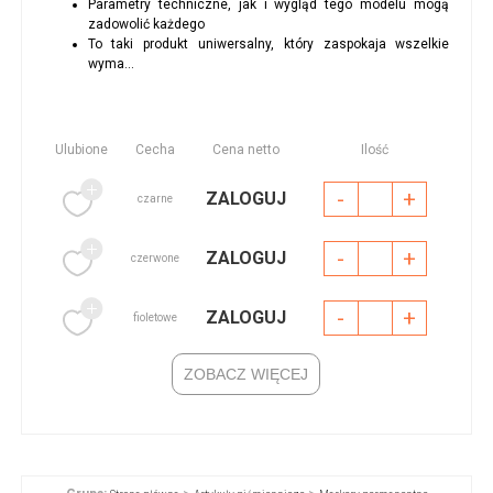
Parametry techniczne, jak i wygląd tego modelu mogą
zadowolić każdego
To taki produkt uniwersalny, który zaspokaja wszelkie
wyma...
Ulubione
Cecha
Cena netto
Ilość
-
+
ZALOGUJ
czarne
-
+
ZALOGUJ
czerwone
-
+
ZALOGUJ
fioletowe
ZOBACZ WIĘCEJ