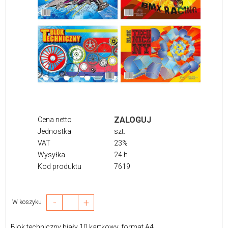
ZALOGUJ
Cena netto
Jednostka
szt.
VAT
23%
Wysyłka
24 h
Kod produktu
7619
-
+
W koszyku
Blok techniczny biały 10 kartkowy, format A4.