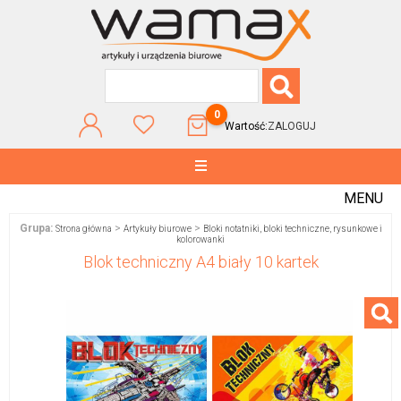
0
Wartość:
ZALOGUJ
MENU
Grupa:
>
>
Strona główna
Artykuły biurowe
Bloki notatniki, bloki techniczne, rysunkowe i
kolorowanki
Blok techniczny A4 biały 10 kartek