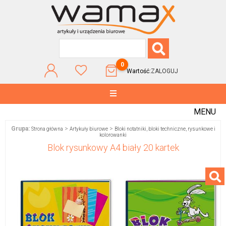
0
Wartość:
ZALOGUJ
MENU
Grupa:
>
>
Strona główna
Artykuły biurowe
Bloki notatniki, bloki techniczne, rysunkowe i
kolorowanki
Blok rysunkowy A4 biały 20 kartek