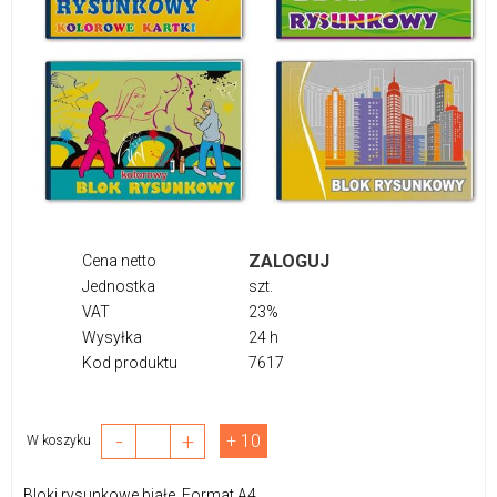
ZALOGUJ
Cena netto
Jednostka
szt.
VAT
23%
Wysyłka
24 h
Kod produktu
7617
-
+
+ 10
W koszyku
Bloki rysunkowe białe. Format A4