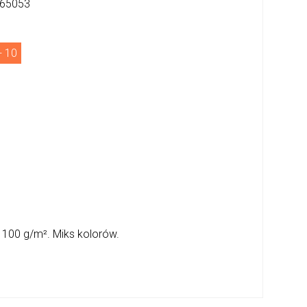
65053
+ 10
 100 g/m². Miks kolorów.