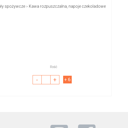
uły spożywcze
Kawa rozpuszczalna, napoje czekoladowe
>
Ilość
-
+
+ 6