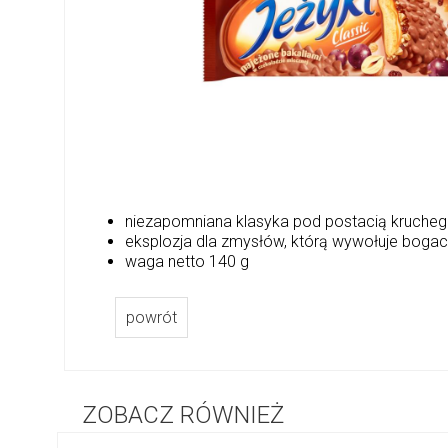
niezapomniana klasyka pod postacią krucheg
eksplozja dla zmysłów, którą wywołuje boga
waga netto 140 g
powrót
ZOBACZ RÓWNIEŻ