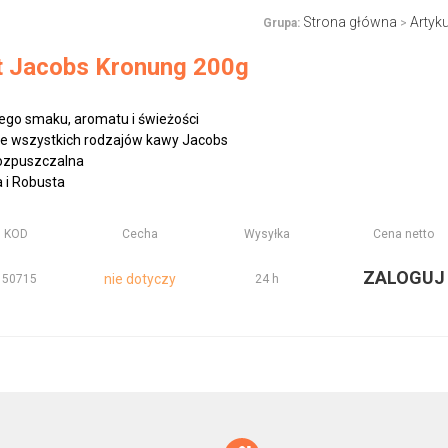
Strona główna
Artyk
Grupa:
>
t Jacobs Kronung 200g
ego smaku, aromatu i świeżości
ze wszystkich rodzajów kawy Jacobs
rozpuszczalna
 i Robusta
KOD
Cecha
Wysyłka
Cena netto
ZALOGUJ
nie dotyczy
150715
24 h