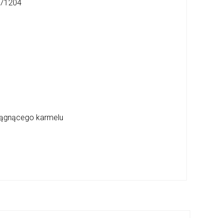
71204
ciągnącego karmelu