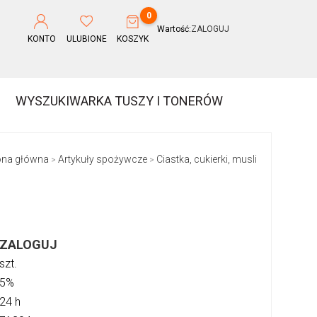
0
Wartość:
ZALOGUJ
KONTO
ULUBIONE
KOSZYK
WYSZUKIWARKA TUSZY I TONERÓW
ona główna
Artykuły spożywcze
Ciastka, cukierki, musli
>
>
ZALOGUJ
szt.
5%
24 h