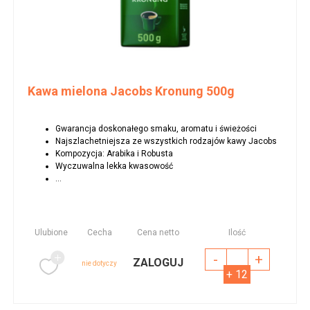
Kawa mielona Jacobs Kronung 500g
Gwarancja doskonałego smaku, aromatu i świeżości
Najszlachetniejsza ze wszystkich rodzajów kawy Jacobs
Kompozycja: Arabika i Robusta
Wyczuwalna lekka kwasowość
...
Ulubione
Cecha
Cena netto
Ilość
-
+
ZALOGUJ
nie dotyczy
+ 12