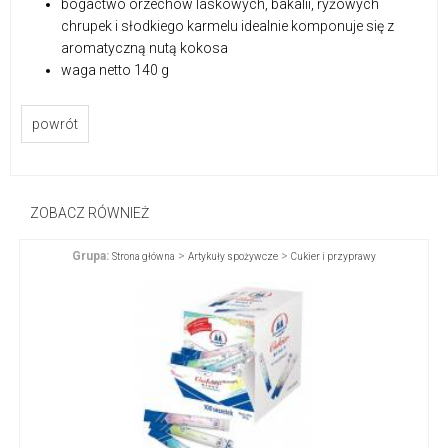
bogactwo orzechów laskowych, bakalii, ryżowych
chrupek i słodkiego karmelu idealnie komponuje się z
aromatyczną nutą kokosa
waga netto 140 g
powrót
ZOBACZ RÓWNIEŻ
Grupa:
>
>
Strona główna
Artykuły spożywcze
Cukier i przyprawy