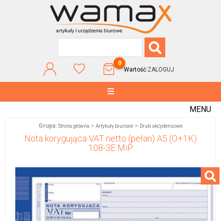
0
Wartość:
ZALOGUJ
MENU
Grupa:
>
>
Strona główna
Artykuły biurowe
Druki akcydensowe
Nota korygująca VAT netto (pełan) A5 (O+1K)
108-3E MiP